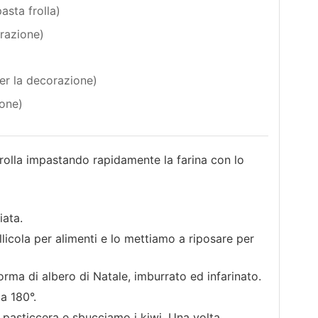
asta frolla)
razione)
per la decorazione)
ione)
frolla impastando rapidamente la farina con lo
iata.
licola per alimenti e lo mettiamo a riposare per
rma di albero di Natale, imburrato ed infarinato.
a 180°.
pasticcera e sbucciamo i kiwi. Una volta