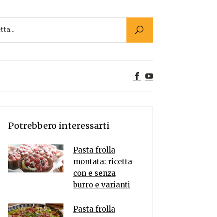
Utility
er Alimenti
ta a tavola
egetariane
tte Vegane
Rumors
Potrebbero interessarti
Pasta frolla
montata: ricetta
con e senza
burro e varianti
Pasta frolla