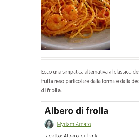
Ricette Contorni
Ricette Piatti unici
Ricette Pesce
Video Ricette
Ricette per Ingrediente
Ecco una simpatica alternativa al classico de
frutta reso particolare dalla forma e dalla 
di frolla.
Albero di frolla
Myriam Amato
Ricetta: Albero di frolla