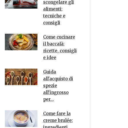
scongelare gli
alimenti:
tecniche e
consigli
Come cucinare
il baccalà:
ricette, consigli
e idee
Guida
all'acquisto di
spezie
all'ingrosso
per…
Come fare la
creme brulée:
ingredienti,