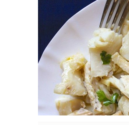
Ricette Contorni
Ricette Piatti unici
Ricette Pesce
Video Ricette
Ricette per Ingrediente