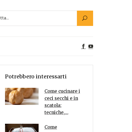
Utility
er Alimenti
ta a tavola
egetariane
tte Vegane
Rumors
Potrebbero interessarti
Come cucinare i
ceci secchi e in
scatola:
tecniche,…
Come