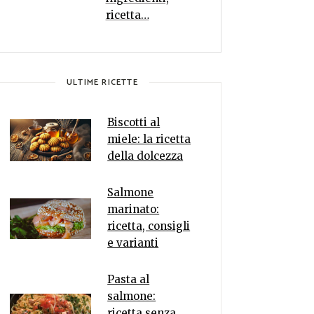
ricetta…
ULTIME RICETTE
Biscotti al
miele: la ricetta
della dolcezza
Salmone
marinato:
ricetta, consigli
e varianti
Pasta al
salmone:
ricetta senza