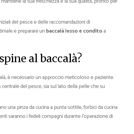
mantiene la sua freschezza e la sua qualità, pronto per
iziali del pesce e delle raccomandazioni di
ttimale e preparare un
baccalà lesso e condito
a
spine al baccalà?
ccalà, è necessario un approccio meticoloso e paziente.
entrale del pesce, sia sul lato della pelle che su
mano una pinza da cucina a punta sottile, forbici da cucina
menti saranno i fedeli compagni durante l’operazione di