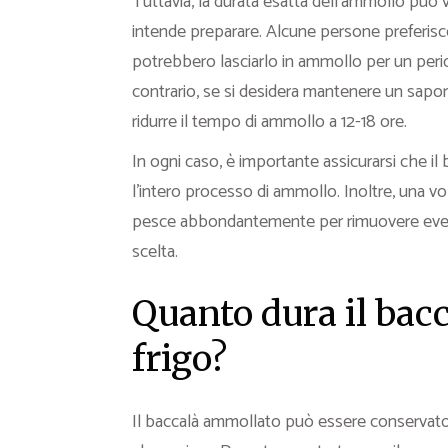
Tuttavia, la durata esatta dell’ammollo può va
intende preparare. Alcune persone preferis
potrebbero lasciarlo in ammollo per un perio
contrario, se si desidera mantenere un sapor
ridurre il tempo di ammollo a 12-18 ore.
In ogni caso, è importante assicurarsi che 
l’intero processo di ammollo. Inoltre, una vol
pesce abbondantemente per rimuovere eventuali
scelta.
Quanto dura il bac
frigo?
Il baccalà ammollato può essere conservato i