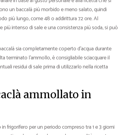
riare in base al gusto personale e alla ricetta che si
cono un baccalà più morbido e meno salato, quindi
do più lungo, come 48 o addirittura 72 ore. Al
e più intenso di sale e una consistenza più soda, si può
il baccalà sia completamente coperto d’acqua durante
ta terminato l’ammollo, è consigliabile sciacquare il
 residui di sale prima di utilizzarlo nella ricetta
caclà ammollato in
n frigorifero per un periodo compreso tra 1 e 3 giorni