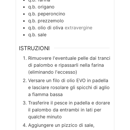
q.b.
origano
q.b.
peperoncino
q.b.
prezzemolo
q.b.
olio di oliva
extravergine
q.b.
sale
ISTRUZIONI
Rimuovere l'eventuale pelle dai tranci
di palombo e ripassarli nella farina
(eliminando l'eccesso)
Versare un filo di olio EVO in padella
e lasciare rosolare gli spicchi di aglio
a fiamma bassa
Trasferire il pesce in padella e dorare
il palombo da entrambi in lati per
qualche minuto
Aggiungere un pizzico di sale,