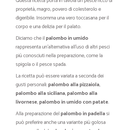
Questa ricetta porta in tavola un pesce ricco di
proprietà, magro, povero di colesterolo e
digeribile. Insomma una vero toccasana per il
corpo e una delizia per il palato.
Diciamo che il
palombo in umido
rappresenta un’alternativa all’uso di altri pesci
più conosciuti nella preparazione, come la
spigola o il pesce spada.
La ricetta può essere variata a seconda dei
gusti personali:
palombo alla pizzaiola
,
palombo alla siciliana
,
palombo alla
livornese
,
palombo in umido con
patate
.
Alla preparazione del
palombo in padella
si
può preferire anche una variante più golosa