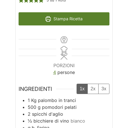
5
su 1 voto
Stampa Ricetta
PORZIONI
4
persone
INGREDIENTI
1x
2x
3x
1
Kg
palombo in tranci
500
g
pomodori pelati
2
spicchi d'aglio
½
bicchiere di vino
bianco
q.b.
farina