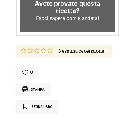
Avete provato questa
ricetta?
Facci sapere
com'è andata!
Nessuna recensione
0
STAMPA
SEGNALIBRO