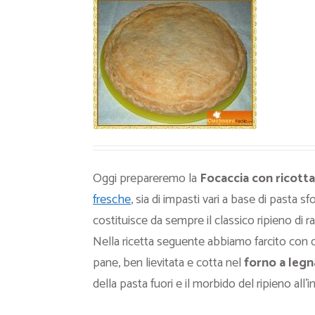
Ricette Contorni
Ricette Piatti unici
Ricette Pesce
Video Ricette
Ricette per Ingrediente
Oggi prepareremo la
Focaccia con ricotta 
fresche
, sia di impasti vari a base di pasta sf
costituisce da sempre il classico ripieno di r
Nella ricetta seguente abbiamo farcito con qu
pane, ben lievitata e cotta nel
forno a legn
della pasta fuori e il morbido del ripieno all’i