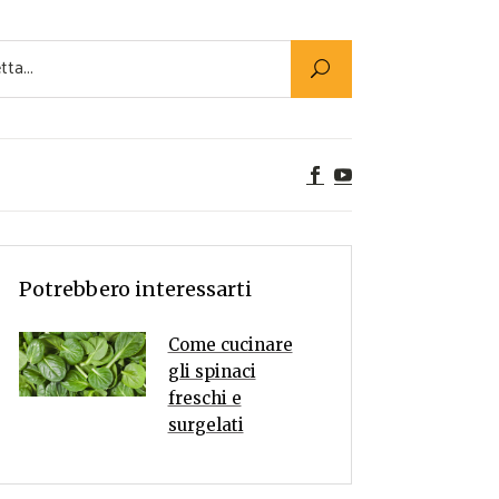
Utility
er Alimenti
ta a tavola
egetariane
tte Vegane
Rumors
Potrebbero interessarti
Come cucinare
gli spinaci
freschi e
surgelati