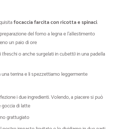
quisita
focaccia farcita con ricotta e spinaci
.
preparazione del forno a legna e l’allestimento
eno un paio di ore
 (freschi o anche surgelati in cubetti) in una padella
 in una terrina e li spezzettiamo leggermente
zione i due ingredienti. Volendo, a piacere si può
goccia di latte
ano grattugiato