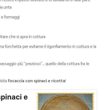
 nostro impasto lievitato e lo dividiamo in due parti.
ia unta
 e formaggi
itare che si apra in cottura
na forchetta per evitarne il rigonfiamento in cottura e la
assaggio più “prezioso”… quello della cottura fra le
isita
focaccia con spinaci e ricotta
!
spinaci e