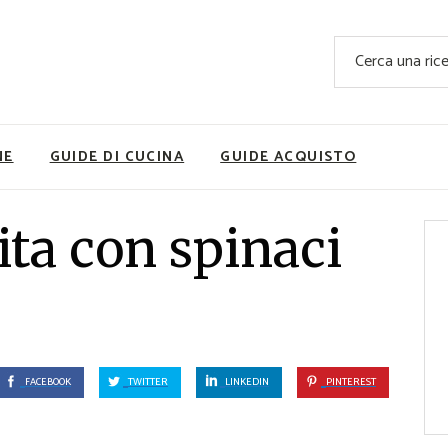
Ricette Facili e Veloci
Cerca
Ricette Primi Piatti
Sup
Ricette Antipasti
Nutrizionis
Ricette Dolci
Ricette V
NE
GUIDE DI CUCINA
GUIDE ACQUISTO
Ricette Carne
Rice
Ricette Secondi
ita con spinaci
Ricette Pizze e Rustici
Ricette Contorni
vola
Ricette Piatti unici
ne
Ricette Pesce
Video Ricette
FACEBOOK
TWITTER
LINKEDIN
PINTEREST
Ricette per Ingrediente