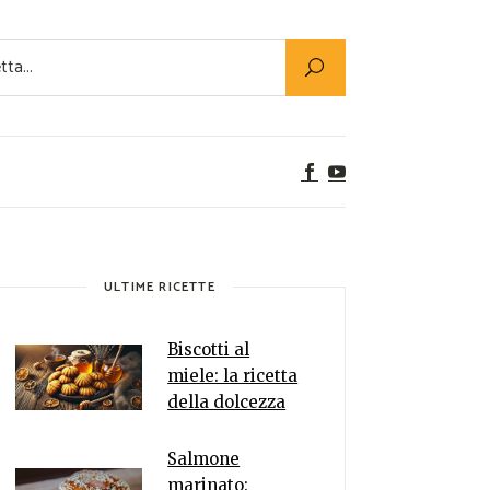
Utility
er Alimenti
ta a tavola
egetariane
tte Vegane
Rumors
ULTIME RICETTE
Biscotti al
miele: la ricetta
della dolcezza
Salmone
marinato: