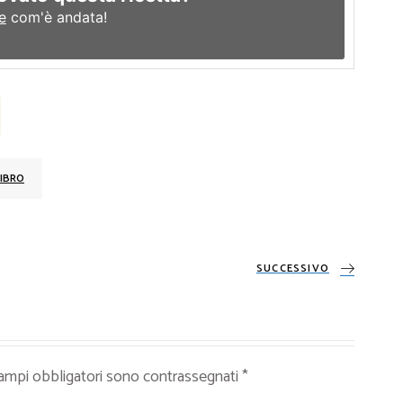
e
com'è andata!
IBRO
SUCCESSIVO
campi obbligatori sono contrassegnati
*