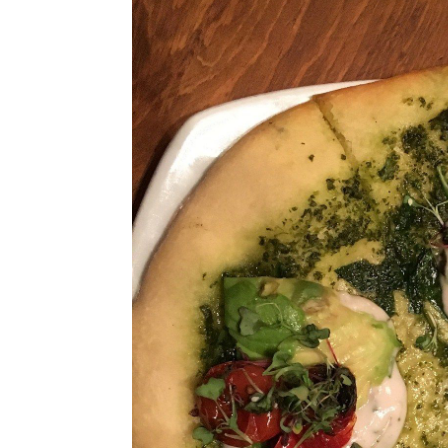
Ricette Contorni
Ricette Piatti unici
Ricette Pesce
Video Ricette
Ricette per Ingrediente