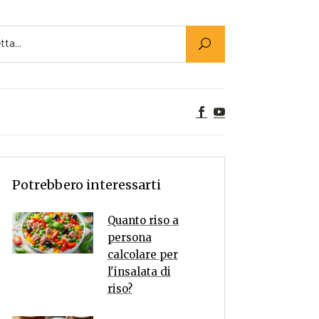
Utility
er Alimenti
ta a tavola
egetariane
tte Vegane
Rumors
Potrebbero interessarti
Quanto riso a
persona
calcolare per
l'insalata di
riso?