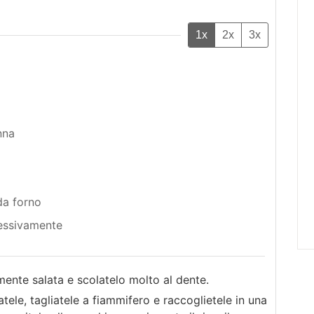
1x
2x
3x
nna
 da forno
lessivamente
mente salata e scolatelo molto al dente.
tele, tagliatele a fiammifero e raccoglietele in una