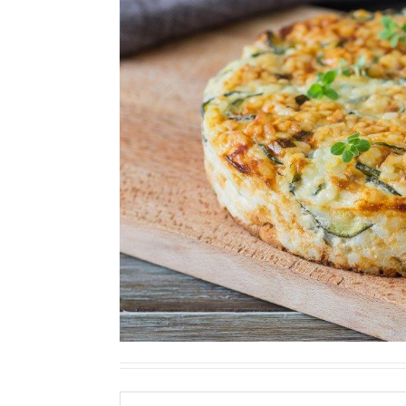
Ricette Contorni
Ricette Piatti unici
Ricette Pesce
Video Ricette
Ricette per Ingrediente