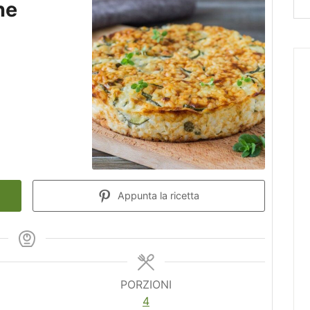
ne
Appunta la ricetta
PORZIONI
4