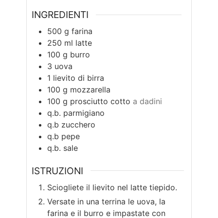
INGREDIENTI
500
g
farina
250
ml
latte
100
g
burro
3
uova
1
lievito di birra
100
g
mozzarella
100
g
prosciutto cotto
a dadini
q.b.
parmigiano
q.b
zucchero
q.b
pepe
q.b.
sale
ISTRUZIONI
Sciogliete il lievito nel latte tiepido.
Versate in una terrina le uova, la
farina e il burro e impastate con