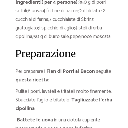
Ingredienti( per 4 persone):
350 g di porri
sottili;6 uova;4 fettine di bacon;2 dl di latte;2
cucchiai di farina;3 cucchiaiate di Sbrinz
grattugiato;1 spicchio di aglio;4 steli di erba
cipollina;50 g di burro;sale;pepe;noce moscata
Preparazione
Per preparare i
Flan di Porri al Bacon
seguite
questa ricetta
:
Pulite i porri, lavateli e tritateli molto finemente.
Sbucciate l’aglio e tritatelo.
Tagliuzzate l’erba
cipollina
.
Battete le uova
in una ciotola capiente