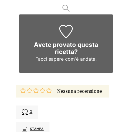
Avete provato questa
ricetta?
Facci sapere
com'è andata!
Nessuna recensione
0
STAMPA