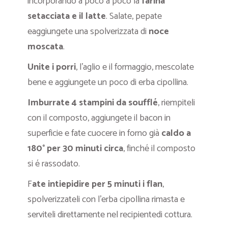
incorporando a poco a poco la
farina
setacciata e il latte
. Salate, pepate
eaggiungete una spolverizzata di
noce
moscata
.
Unite i porri
, l’aglio e il formaggio, mescolate
bene e aggiungete un poco di erba cipollina.
Imburrate 4 stampini da soufflé
, riempiteli
con il composto, aggiungete il bacon in
superficie e fate cuocere in forno già
caldo a
180° per 30 minuti circa
, finché il composto
si é rassodato.
F
ate intiepidire per 5 minuti i flan
,
spolverizzateli con l’erba cipollina rimasta e
serviteli direttamente nel recipientedi cottura.