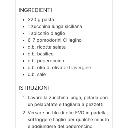
INGREDIENTI
320
g
pasta
1
zucchina lunga siciliana
1
spicchio d'aglio
6-7
pomodorini Ciliegino
q.b.
ricotta salata
q.b.
basilico
q.b.
peperoncino
q.b.
olio di oliva
extravergine
q.b.
sale
ISTRUZIONI
Lavare la zucchina lunga, pelarla con
un pelapatate e tagliarla a pezzetti
Versare un filo di olio EVO in padella,
soffriggere l'aglio per qualche minuto
e aggiungere del peperoncino