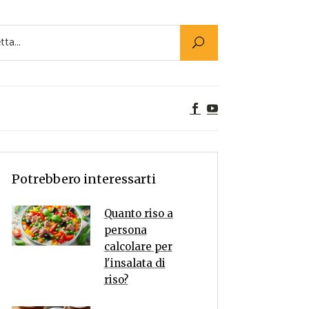
Utility
er Alimenti
ta a tavola
egetariane
tte Vegane
Rumors
Potrebbero interessarti
Quanto riso a
persona
calcolare per
l'insalata di
riso?