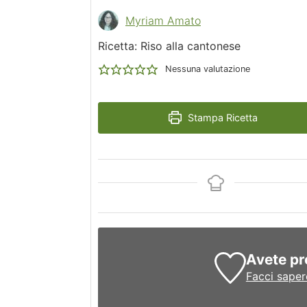
Myriam Amato
Ricetta: Riso alla cantonese
Nessuna valutazione
Stampa Ricetta
Avete pr
Facci saper