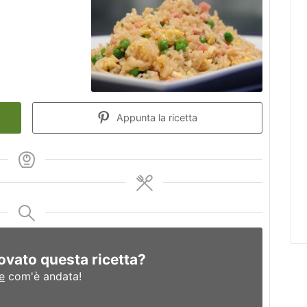
Appunta la ricetta
ovato questa ricetta?
e
com'è andata!