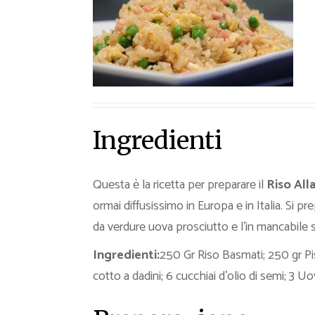
Ricette Contorni
Ricette Piatti unici
Ricette Pesce
Video Ricette
Ricette per Ingrediente
Ingredienti
Questa è la ricetta per preparare il
Riso All
ormai diffusissimo in Europa e in Italia. Si p
da verdure uova prosciutto e l’in mancabile sa
Ingredienti:
250 Gr Riso Basmati; 250 gr Pise
cotto a dadini; 6 cucchiai d’olio di semi; 3 Uo