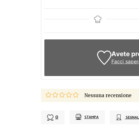
Avete pr
Facci saper
Nessuna recensione
0
STAMPA
SEGNAL