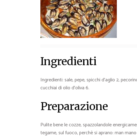
Ricette Contorni
Ricette Piatti unici
Ricette Pesce
Video Ricette
Ricette per Ingrediente
Ingredienti
Ingredienti: sale, pepe, spicchi d’aglio 2, pecori
cucchiai di olio d’oliva 6.
Preparazione
Pulite bene le cozze, spazzolandole energicament
tegame, sul fuoco, perchè si aprano: man mano ric