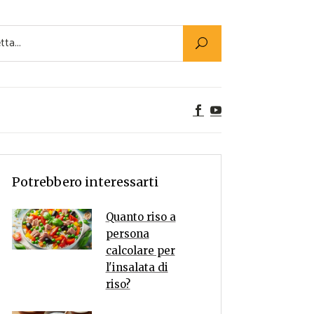
Utility
er Alimenti
ta a tavola
egetariane
tte Vegane
Rumors
Potrebbero interessarti
Quanto riso a
persona
calcolare per
l'insalata di
riso?