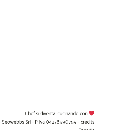
Chef si diventa, cucinando con
 - Seowebbs Srl - P.Iva 04278590759 -
credits