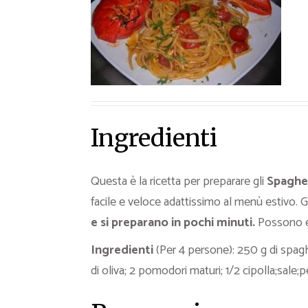
Ricette Contorni
Ricette Piatti unici
Ricette Pesce
Video Ricette
Ricette per Ingrediente
Ingredienti
Questa è la ricetta per preparare gli
Spaghet
facile e veloce adattissimo al menù estivo. G
e si preparano in pochi minuti.
Possono es
Ingredienti
(Per 4 persone): 250 g di spaghe
di oliva; 2 pomodori maturi; 1/2 cipolla;sale;