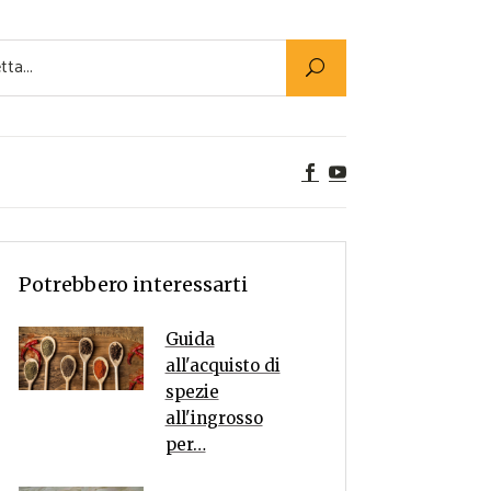
Utility
er Alimenti
ta a tavola
egetariane
tte Vegane
Rumors
Potrebbero interessarti
Guida
all'acquisto di
spezie
all'ingrosso
per…