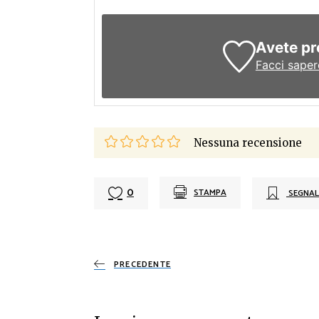
Avete pr
Facci saper
Nessuna recensione
0
STAMPA
SEGNAL
PRECEDENTE