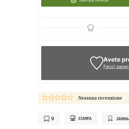
Avete pr
Facci saper
Nessuna recensione
0
STAMPA
SEGNAL