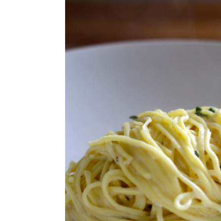
Ricette Contorni
Ricette Piatti unici
Ricette Pesce
Video Ricette
Ricette per Ingrediente