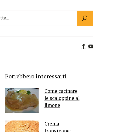
Utility
er Alimenti
ta a tavola
egetariane
tte Vegane
Rumors
Potrebbero interessarti
Come cucinare
le scaloppine al
limone
Crema
frangipane: