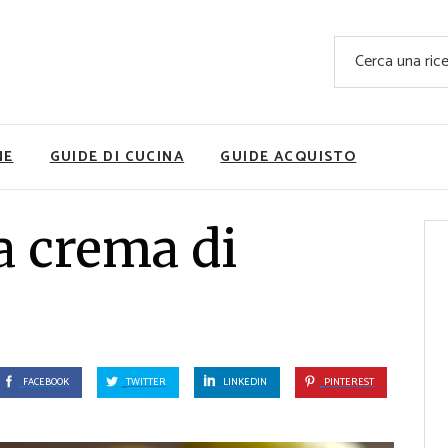
Ricette Facili e Veloci
Cerca
Ricette Primi Piatti
Sup
Ricette Antipasti
Nutrizionis
Ricette Dolci
Ricette V
NE
GUIDE DI CUCINA
GUIDE ACQUISTO
Ricette Carne
Rice
Ricette Secondi
la crema di
Ricette Pizze e Rustici
Ricette Contorni
vola
Ricette Piatti unici
ne
Ricette Pesce
Video Ricette
FACEBOOK
TWITTER
LINKEDIN
PINTEREST
Ricette per Ingrediente