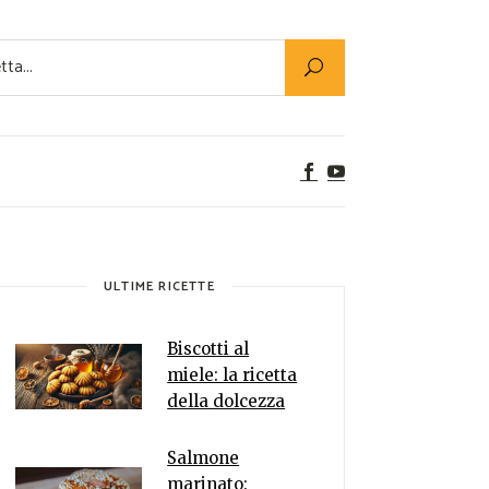
Utility
er Alimenti
ta a tavola
egetariane
tte Vegane
Rumors
ULTIME RICETTE
Biscotti al
miele: la ricetta
della dolcezza
Salmone
marinato: