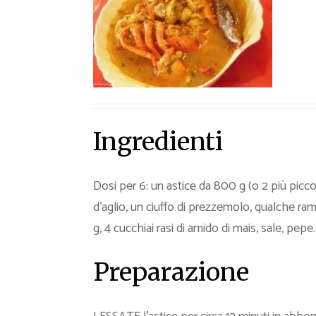
Ricette Contorni
Ricette Piatti unici
Ricette Pesce
Video Ricette
Ricette per Ingrediente
Ingredienti
Dosi per 6: un astice da 800 g (o 2 più piccol
d’aglio, un ciuffo di prezzemolo, qualche ra
g, 4 cucchiai rasi di amido di mais, sale, pepe.
Preparazione