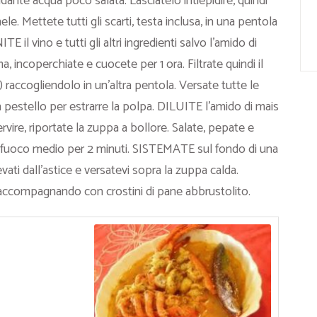
dante acqua poco salata. Lasciatelo intiepidire, quindi
le. Mettete tutti gli scarti, testa inclusa, in una pentola
TE il vino e tutti gli altri ingredienti salvo l’amido di
, incoperchiate e cuocete per 1 ora. Filtrate quindi il
 raccogliendolo in un’altra pentola. Versate tutte le
 pestello per estrarre la polpa. DILUITE l’amido di mais
ervire, riportate la zuppa a bollore. Salate, pepate e
e a fuoco medio per 2 minuti. SISTEMATE sul fondo di una
evati dall’astice e versatevi sopra la zuppa calda.
e accompagnando con crostini di pane abbrustolito.