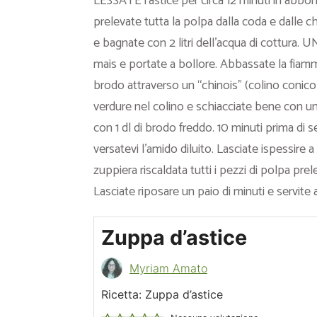
LESSATE l’astice per circa 12 minuti in abbon
prelevate tutta la polpa dalla coda e dalle che
e bagnate con 2 litri dell’acqua di cottura. UNI
mais e portate a bollore. Abbassate la fiamma
brodo attraverso un “chinois” (colino conico)
verdure nel colino e schiacciate bene con un
con 1 dl di brodo freddo. 10 minuti prima di s
versatevi l’amido diluito. Lasciate ispessir
zuppiera riscaldata tutti i pezzi di polpa prel
Lasciate riposare un paio di minuti e servit
Zuppa d’astice
Myriam Amato
Ricetta: Zuppa d’astice