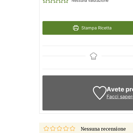
Nessuna valutazione
Stampa Ricetta
Avete pr
Facci saper
Nessuna recensione