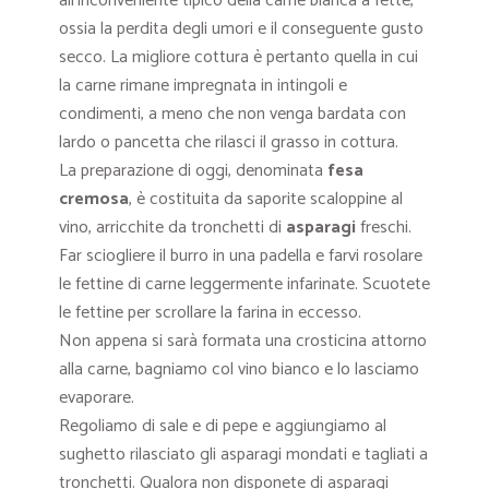
all’inconveniente tipico della carne bianca a fette,
ossia la perdita degli umori e il conseguente gusto
secco. La migliore cottura è pertanto quella in cui
la carne rimane impregnata in intingoli e
condimenti, a meno che non venga bardata con
lardo o pancetta che rilasci il grasso in cottura.
La preparazione di oggi, denominata
fesa
cremosa
, è costituita da saporite scaloppine al
vino, arricchite da tronchetti di
asparagi
freschi.
Far sciogliere il burro in una padella e farvi rosolare
le fettine di carne leggermente infarinate. Scuotete
le fettine per scrollare la farina in eccesso.
Non appena si sarà formata una crosticina attorno
alla carne, bagniamo col vino bianco e lo lasciamo
evaporare.
Regoliamo di sale e di pepe e aggiungiamo al
sughetto rilasciato gli asparagi mondati e tagliati a
tronchetti. Qualora non disponete di asparagi