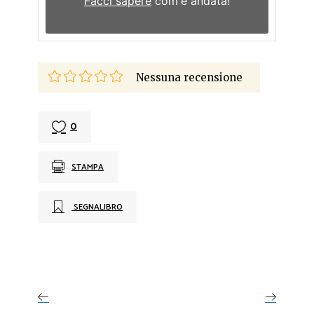
Facci sapere
com'è andata!
Nessuna recensione
0
STAMPA
SEGNALIBRO