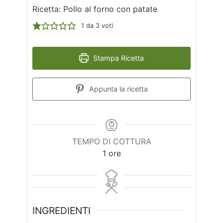
Ricetta: Pollo al forno con patate
1
da
3
voti
Stampa Ricetta
Appunta la ricetta
TEMPO DI COTTURA
ora
1
ore
INGREDIENTI