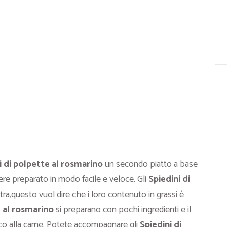
i di polpette al rosmarino
un secondo piatto a base
re preparato in modo facile e veloce. Gli
Spiedini di
tra,questo vuol dire che i loro contenuto in grassi è
e al rosmarino
si preparano con pochi ingredienti e il
co alla carne. Potete accompagnare gli
Spiedini di