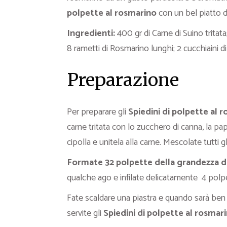
polpette al rosmarino
con un bel piatto di
Ingredienti:
400 gr di Carne di Suino tritata;
8 rametti di Rosmarino lunghi; 2 cucchiaini d
Preparazione
Per preparare gli
Spiedini di polpette al 
carne tritata con lo zucchero di canna, la papr
cipolla e unitela alla carne. Mescolate tutt
Formate 32 polpette della grandezza d
qualche ago e infilate delicatamente 4 polpe
Fate scaldare una piastra e quando sarà ben c
servite gli
Spiedini di polpette al rosmar