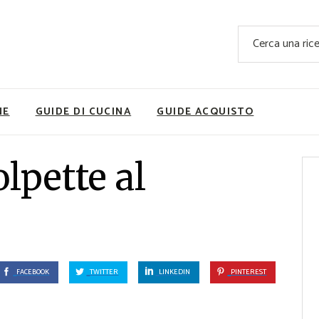
Ricette Facili e Veloci
Cerca
Ricette Primi Piatti
Sup
Ricette Antipasti
Nutrizionis
Ricette Dolci
Ricette V
NE
GUIDE DI CUCINA
GUIDE ACQUISTO
Ricette Carne
Rice
Ricette Secondi
olpette al
Ricette Pizze e Rustici
Ricette Contorni
vola
Ricette Piatti unici
ne
Ricette Pesce
Video Ricette
FACEBOOK
TWITTER
LINKEDIN
PINTEREST
Ricette per Ingrediente