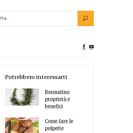
Utility
er Alimenti
ta a tavola
egetariane
tte Vegane
Rumors
Potrebbero interessarti
Rosmarino:
proprietà e
benefici
Come fare le
polpette