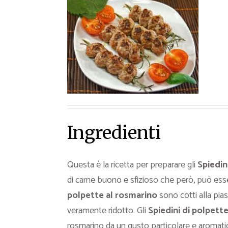
Ricette Contorni
Ricette Piatti unici
Ricette Pesce
Video Ricette
Ricette per Ingrediente
Ingredienti
Questa è la ricetta per preparare gli
Spiedin
di carne buono e sfizioso che però, può esse
polpette al rosmarino
sono cotti alla pias
veramente ridotto. Gli
Spiedini di polpett
rosmarino da un gusto particolare e aromati