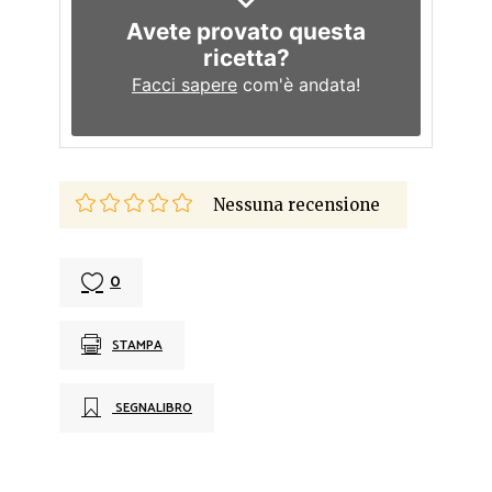
Avete provato questa
ricetta?
Facci sapere
com'è andata!
Nessuna recensione
0
STAMPA
SEGNALIBRO