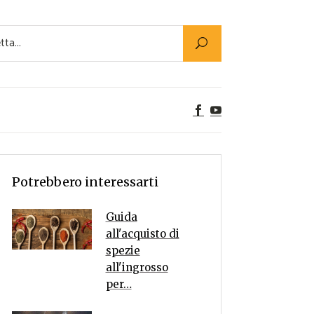
Utility
er Alimenti
ta a tavola
egetariane
tte Vegane
Rumors
Potrebbero interessarti
Guida
all'acquisto di
spezie
all'ingrosso
per…