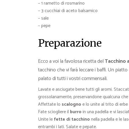
– 1 rametto di rosmarino
– 3 cucchiai di aceto balsamico
– sale
– pepe
Preparazione
Ecco a voi la favolosa ricetta del
Tacchino a
tacchino che vi farà leccare i baffi. Un piat
palato di tutti i vostri commensali.
Lavate e asciugate bene tutti gli aromi. Staccat
grossolanamente, preservandone qualcuna che vi 
Affettate lo
scalogno
e lo unite al trito di erb
Fate sciogliere il
burro
in una padella e vi lascia
Unite le
fette di tacchino
nella padella e le l
entrambi i lati. Salate e pepate.