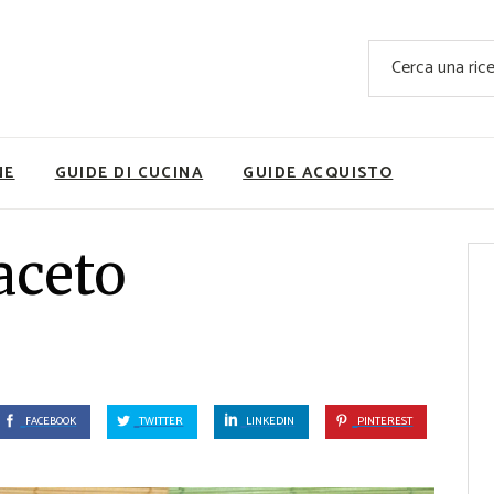
Ricette Facili e Veloci
Cerca
Ricette Primi Piatti
Sup
Ricette Antipasti
Nutrizionis
Ricette Dolci
Ricette V
NE
GUIDE DI CUCINA
GUIDE ACQUISTO
Ricette Carne
Rice
Ricette Secondi
aceto
Ricette Pizze e Rustici
Ricette Contorni
vola
Ricette Piatti unici
ne
Ricette Pesce
Video Ricette
FACEBOOK
TWITTER
LINKEDIN
PINTEREST
Ricette per Ingrediente