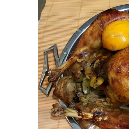
Ricette Contorni
Ricette Piatti unici
Ricette Pesce
Video Ricette
Ricette per Ingrediente