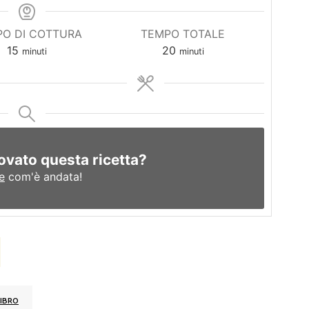
O DI COTTURA
TEMPO TOTALE
minuti
minuti
15
20
minuti
minuti
ovato questa ricetta?
e
com'è andata!
IBRO