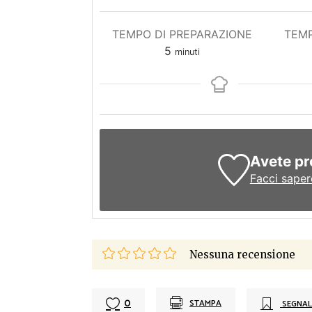
TEMPO DI PREPARAZIONE
TEMP
minuti
5
minuti
Avete pr
Facci saper
Nessuna recensione
0
STAMPA
SEGNAL