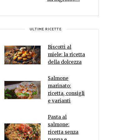
ULTIME RICETTE
Biscotti al
miele: la ricetta
della dolcezza
Salmone
marinato:
ricetta, consigli
e varianti
Pasta al
salmone:
ricetta senza
panna e