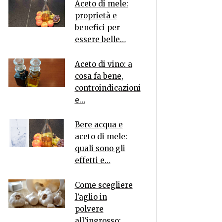
Aceto di mele:
proprietà e
benefici per
essere belle…
Aceto di vino: a
cosa fa bene,
controindicazioni
e…
Bere acqua e
aceto di mele:
quali sono gli
effetti e…
Come scegliere
l’aglio in
polvere
all’ingrosso:…