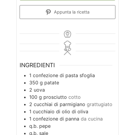
Appunta la ricetta
INGREDIENTI
1
confezione di pasta sfoglia
350
g
patate
2
uova
100
g
prosciutto
cotto
2
cucchiai di parmigiano
grattugiato
1
cucchiaio di olio di oliva
1
confezione di panna
da cucina
q.b.
pepe
q.b.
sale