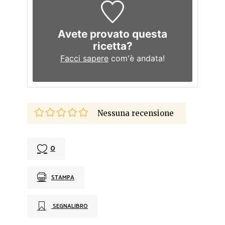
Avete provato questa
ricetta?
Facci sapere
com'è andata!
Nessuna recensione
0
STAMPA
SEGNALIBRO