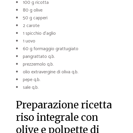
100 g ricotta
80 g olive
50 g capperi
2 carote
1 spicchio d’aglio
1 uovo
60 g formaggio grattugiato
pangrattato q.b.
prezzemolo q.b.
olio extravergine di oliva q.b.
pepe q.b.
sale q.b.
Preparazione ricetta
riso integrale con
olive e polpette di