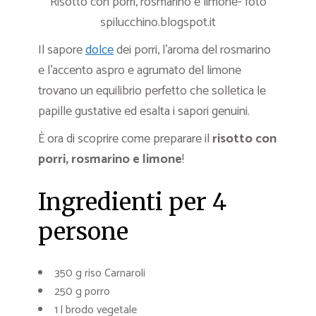
Risotto con porri, rosmarino e limone- foto
spilucchino.blogspot.it
Il sapore
dolce
dei porri, l’aroma del rosmarino
e l’accento aspro e agrumato del limone
trovano un equilibrio perfetto che solletica le
papille gustative ed esalta i sapori genuini.
È ora di scoprire come preparare il
risotto con
porri, rosmarino e limone
!
Ingredienti per 4
persone
350 g riso Carnaroli
250 g porro
1 l brodo vegetale