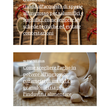
Guida all’acquisto di spezie
all’ingrosso per salumifici e
sughifici: come leggere le
schede tecniche ed evitare
contestazioni
19 GIUGNO 2026
Come scegliere l’aglio in
polvere all’ingrosso:
parametri di umidità e
granulometria per
l’industria alimentare