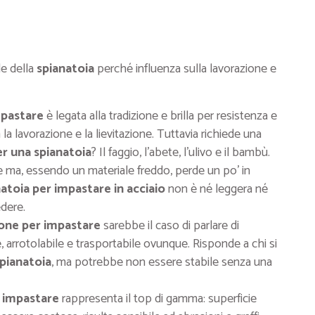
le della
spianatoia
perché influenza sulla lavorazione e
mpastare
è legata alla tradizione e brilla per resistenza e
a la lavorazione e la lievitazione. Tuttavia richiede una
er una spianatoia
? Il faggio, l’abete, l’ulivo e il bambù.
te ma, essendo un materiale freddo, perde un po’ in
atoia per impastare in acciaio
non è né leggera né
dere.
icone per impastare
sarebbe il caso di parlare di
e, arrotolabile e trasportabile ovunque. Risponde a chi si
spianatoia
, ma potrebbe non essere stabile senza una
 impastare
rappresenta il top di gamma: superficie