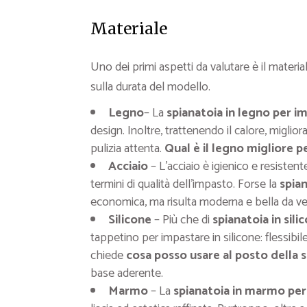
Materiale
Uno dei primi aspetti da valutare è il materia
sulla durata del modello.
Legno
– La
spianatoia in legno per i
design. Inoltre, trattenendo il calore, miglior
pulizia attenta.
Qual è il legno migliore p
Acciaio
– L’acciaio è igienico e resisten
termini di qualità dell’impasto. Forse la
spian
economica, ma risulta moderna e bella da ve
Silicone
– Più che di
spianatoia in sil
tappetino per impastare in silicone: flessibil
chiede
cosa posso usare al posto della 
base aderente.
Marmo
– La
spianatoia in marmo per