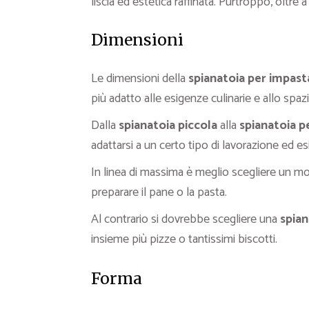
liscia ed estetica raffinata. Purtroppo, oltre a
Dimensioni
Le dimensioni della
spianatoia per impast
più adatto alle esigenze culinarie e allo spaz
Dalla
spianatoia piccola
alla
spianatoia p
adattarsi a un certo tipo di lavorazione ed es
In linea di massima è meglio scegliere un mo
preparare il pane o la pasta.
Al contrario si dovrebbe scegliere una
spia
insieme più pizze o tantissimi biscotti.
Forma