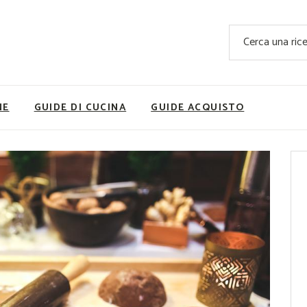
Ricette Facili e Veloci
Cerca
Ricette Primi Piatti
Sup
Ricette Antipasti
Nutrizionis
Ricette Dolci
Ricette V
NE
GUIDE DI CUCINA
GUIDE ACQUISTO
Ricette Carne
Rice
Ricette Secondi
Ricette Pizze e Rustici
Ricette Contorni
vola
Ricette Piatti unici
ne
Ricette Pesce
Video Ricette
Ricette per Ingrediente