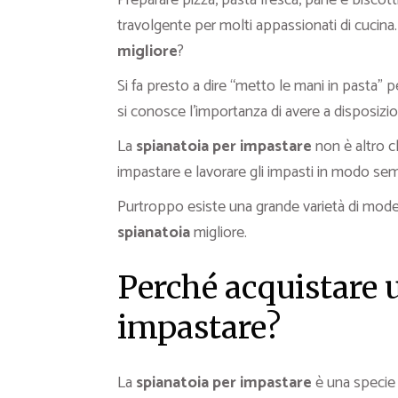
Preparare pizza, pasta fresca, pane e biscott
travolgente per molti appassionati di cucin
migliore
?
Si fa presto a dire “metto le mani in pasta”
si conosce l’importanza di avere a disposiz
La
spianatoia per impastare
non è altro 
impastare e lavorare gli impasti in modo sem
Purtroppo esiste una grande varietà di modell
spianatoia
migliore.
Perché acquistare 
impastare?
La
spianatoia per impastare
è una specie 