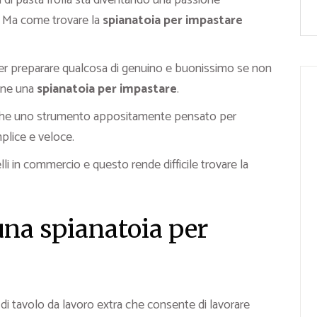
i di pasta frolla sta diventando una passione
a. Ma come trovare la
spianatoia per impastare
 per preparare qualcosa di genuino e buonissimo se non
ione una
spianatoia per impastare
.
che uno strumento appositamente pensato per
plice e veloce.
i in commercio e questo rende difficile trovare la
una spianatoia per
di tavolo da lavoro extra che consente di lavorare