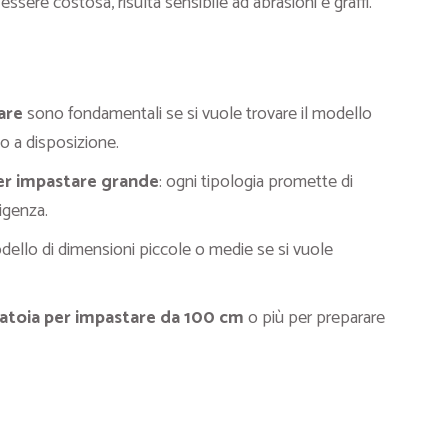
 essere costosa, risulta sensibile ad abrasioni e graffi.
are
sono fondamentali se si vuole trovare il modello
io a disposizione.
er impastare grande
: ogni tipologia promette di
igenza.
dello di dimensioni piccole o medie se si vuole
natoia per impastare da 100 cm
o più per preparare