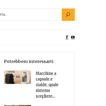
Utility
er Alimenti
ta a tavola
egetariane
tte Vegane
Rumors
Potrebbero interessarti
Macchine a
capsule e
cialde: quale
sistema
scegliere…