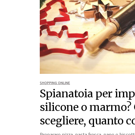
Ricette Contorni
Ricette Piatti unici
Ricette Pesce
Video Ricette
Ricette per Ingrediente
SHOPPING ONLINE
Spianatoia per impa
silicone o marmo? 
scegliere, quanto 