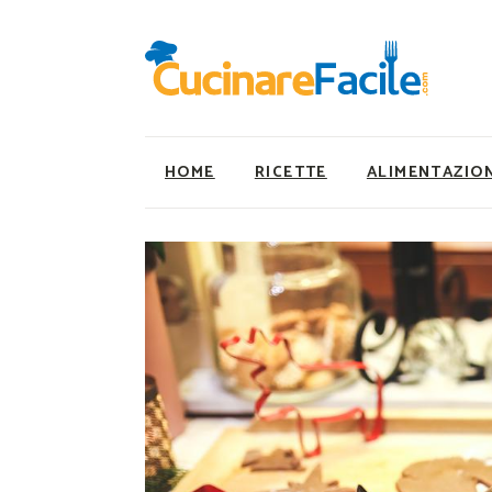
HOME
RICETTE
ALIMENTAZIO
Ricette Facili e Veloci
Utility
Ricette Primi Piatti
Super Alimenti
Ricette Antipasti
Nutrizionista a ta
Ricette Dolci
Ricette Vegetaria
Ricette Carne
Ricette Vegane
Ricette Secondi
Rumors
Ricette Pizze e Rustici