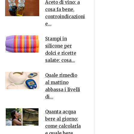
Aceto di vino: a
cosa fa bene,
controindicazioni
e…
Stampi in
silicone per
dolci e ricette
salate: cosa…
Quale rimedio
al mattino
abbassa i livelli
di…
Quanta acqua
bere al giorno:
come calcolarla
e quale bere