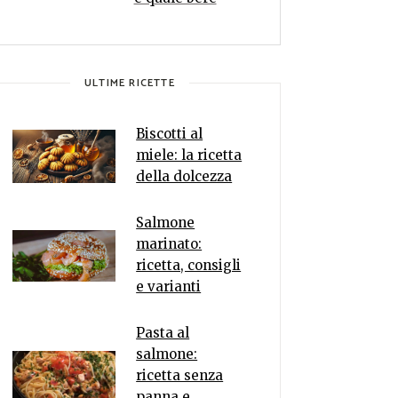
ULTIME RICETTE
Biscotti al
miele: la ricetta
della dolcezza
Salmone
marinato:
ricetta, consigli
e varianti
Pasta al
salmone:
ricetta senza
panna e