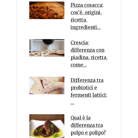
Pizza cosacca:
cos'è, origini,
ricetta,
ingredienti…
Crescia:
differenza con
piadina, ricetta,
come…
Differenza tra
probiotici e
fermenti lattici:
…
Qual è la
differenza tra
polpo e polipo?