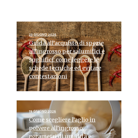
23 GIUGNO 2026
Guida all’acquisto di spezie
all’ingrosso per salumifici e
sughifici: come leggere le
schede tecniche ed evitare
contestazioni
19 GIUGNO 2026
Come scegliere l’aglio in
polvere all’ingrosso:
parametri di umidità e