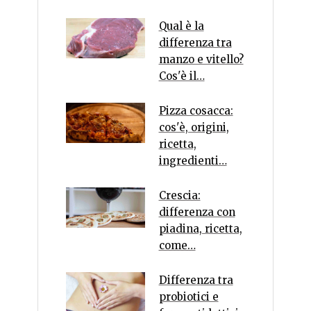
Qual è la
differenza tra
manzo e vitello?
Cos'è il…
Pizza cosacca:
cos'è, origini,
ricetta,
ingredienti…
Crescia:
differenza con
piadina, ricetta,
come…
Differenza tra
probiotici e