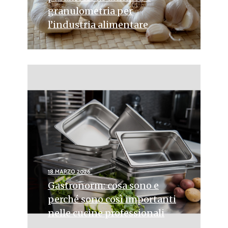
granulometria per
l’industria alimentare
18 MARZO 2026
Gastronorm: cosa sono e
perché sono così importanti
nelle cucine professionali