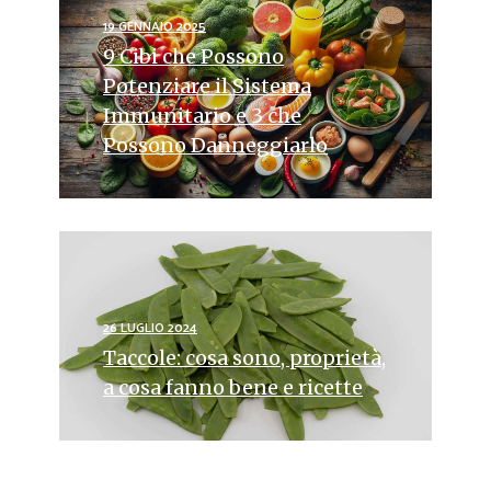
19 GENNAIO 2025
9 Cibi che Possono
Potenziare il Sistema
Immunitario e 3 che
Possono Danneggiarlo
26 LUGLIO 2024
Taccole: cosa sono, proprietà,
a cosa fanno bene e ricette