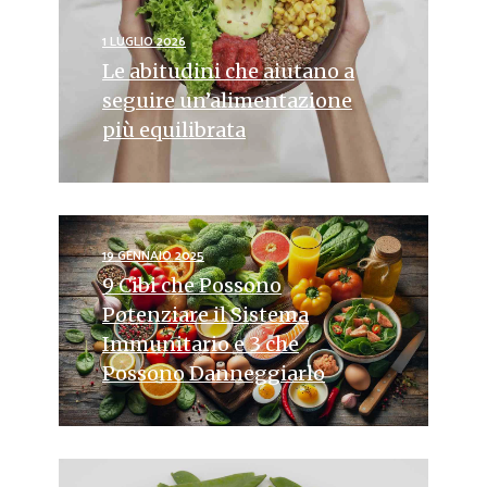
1 LUGLIO 2026
Le abitudini che aiutano a
seguire un’alimentazione
più equilibrata
19 GENNAIO 2025
9 Cibi che Possono
Potenziare il Sistema
Immunitario e 3 che
Possono Danneggiarlo