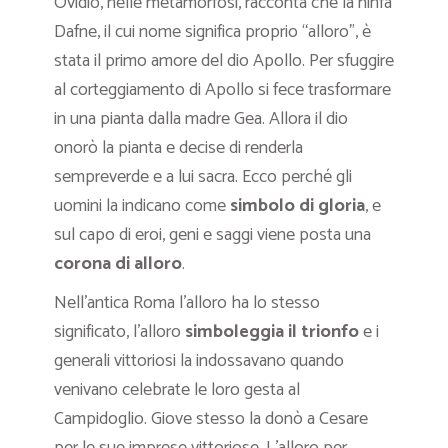
Ovidio, nelle metamorfosi, racconta che la ninfa
Dafne, il cui nome significa proprio “alloro”, è
stata il primo amore del dio Apollo. Per sfuggire
al corteggiamento di Apollo si fece trasformare
in una pianta dalla madre Gea. Allora il dio
onorò la pianta e decise di renderla
sempreverde e a lui sacra. Ecco perché gli
uomini la indicano come
simbolo di gloria
, e
sul capo di eroi, geni e saggi viene posta una
corona di alloro
.
Nell’antica Roma l’alloro ha lo stesso
significato, l’alloro
simboleggia il trionfo
e i
generali vittoriosi la indossavano quando
venivano celebrate le loro gesta al
Campidoglio. Giove stesso la donò a Cesare