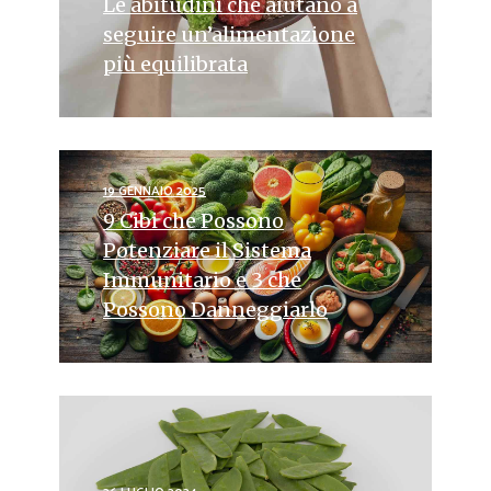
Le abitudini che aiutano a
seguire un’alimentazione
più equilibrata
19 GENNAIO 2025
9 Cibi che Possono
Potenziare il Sistema
Immunitario e 3 che
Possono Danneggiarlo