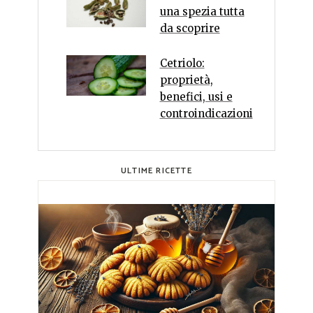
una spezia tutta
da scoprire
Cetriolo:
proprietà,
benefici, usi e
controindicazioni
ULTIME RICETTE