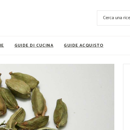
Ricette Facili e Veloci
Cerca
Ricette Primi Piatti
Sup
Ricette Antipasti
Nutrizionis
Ricette Dolci
Ricette V
NE
GUIDE DI CUCINA
GUIDE ACQUISTO
Ricette Carne
Rice
Ricette Secondi
Ricette Pizze e Rustici
Ricette Contorni
vola
Ricette Piatti unici
ne
Ricette Pesce
Video Ricette
Ricette per Ingrediente