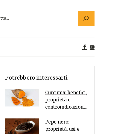
Utility
er Alimenti
ta a tavola
egetariane
tte Vegane
Rumors
Potrebbero interessarti
Curcuma: benefici,
proprietà e
controindicazioni…
Pepe nero:
proprietà, usi e