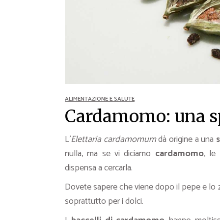
Ricette Contorni
Ricette Piatti unici
Ricette Pesce
Video Ricette
Ricette per Ingrediente
ALIMENTAZIONE E SALUTE
Cardamomo: una spe
L’
Elettaria cardamomum
dà origine a una
nulla, ma se vi diciamo
cardamomo
, le
dispensa a cercarla.
Dovete sapere che viene dopo il pepe e lo za
soprattutto per i dolci.