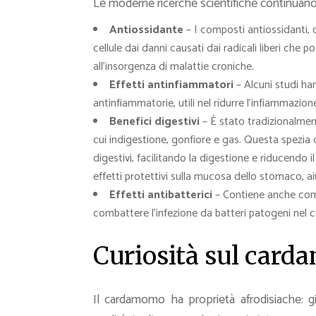
Le moderne ricerche scientifiche continuano 
Antiossidante
– I composti antiossidanti, c
cellule dai danni causati dai radicali liberi che
all’insorgenza di malattie croniche.
Effetti antinfiammatori
– Alcuni studi ha
antinfiammatorie, utili nel ridurre l’infiammazion
Benefici digestivi
– È stato tradizionalmente
cui indigestione, gonfiore e gas. Questa spezia 
digestivi, facilitando la digestione e riducendo i
effetti protettivi sulla mucosa dello stomaco, ai
Effetti antibatterici
– Contiene anche comp
combattere l’infezione da batteri patogeni nel 
Curiosità sul car
Il cardamomo ha proprietà afrodisiache: g