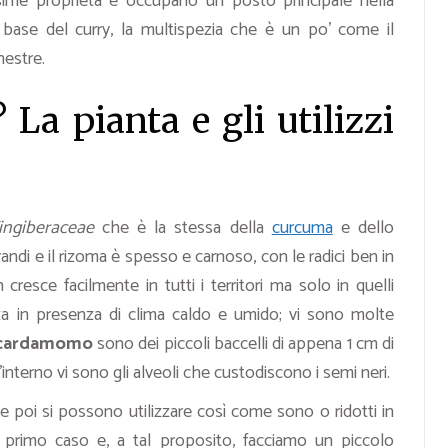
me proprietà e occupano un posto principale nella
la base del curry, la multispezia che è un po’ come il
nestre.
La pianta e gli utilizzi
ingiberaceae
che è la stessa della
curcuma
e dello
randi e il rizoma è spesso e carnoso, con le radici ben in
cresce facilmente in tutti i territori ma solo in quelli
ezza in presenza di clima caldo e umido; vi sono molte
l cardamomo
sono dei piccoli baccelli di appena 1 cm di
l’interno vi sono gli alveoli che custodiscono i semi neri.
e poi si possono utilizzare così come sono o ridotti in
l primo caso e, a tal proposito, facciamo un piccolo