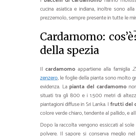
I
baccelli di cardamomo
hanno moltissi
cucina asiatica e indiana, inoltre sono al
prezzemolo, sempre presente in tutte le mi
Cardamomo: cos’è? 
della spezia
Il
cardamomo
appartiene alla famiglia
Z
zenzero
, le foglie della pianta sono molto g
evidenza. La
pianta del cardamomo
non 
situati tra gli 800 e i 1.500 metri di alt
piantagioni diffuse in Sri Lanka. I
frutti de
colore verde chiaro, tendente al pallido, e al
Dopo la raccolta vengono essiccati al sole 
polvere. Il sapore si conserva meglio ne