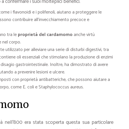
a confermare i suoi molteplici benefici.
ome i flavonoidi e i polifenoli, aiutano a proteggere le
 possono contribuire all’invecchiamento precoce e
nno tra le
proprietà del cardamomo
anche virtù
e nel corpo.
 utilizzato per alleviare una serie di disturbi digestivi, tra
contiene oli essenziali che stimolano la produzione di enzimi
l disagio gastrointestinale. Inoltre, ha dimostrato di avere
utando a prevenire lesioni e ulcere.
osti con proprietà antibatteriche, che possono aiutare a
corpo, come E. coli e Staphylococcus aureus.
damomo
ià nell’800 era stata scoperta questa sua particolare