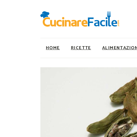
HOME
RICETTE
ALIMENTAZIO
Ricette Facili e Veloci
Utility
Ricette Primi Piatti
Super Alimenti
Ricette Antipasti
Nutrizionista a ta
Ricette Dolci
Ricette Vegetaria
Ricette Carne
Ricette Vegane
Ricette Secondi
Rumors
Ricette Pizze e Rustici