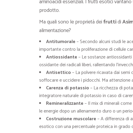
aminoacidi essenziali. I frutti esotici vanta
prodotto.
Ma quali sono le proprietà dei
frutti
di
Asim
alimentazione?
Antitumorale
– Secondo alcuni studi le ac
importante contro la proliferazione di cellule c
Antiossidante
– Le sostanze antiossidanti e
ossidante dei radicali liberi, rallentando l’invecc
Antisettico
– La polvere ricavata dai semi 
soffocare e uccidere i pidocchi. Ma attenzione a
Carenza di potassio
– La ricchezza di pota
integratore naturale di potassio in caso di car
Remineralizzante
– Il mix di minerali come
le energie dopo un allenamento duro o un perio
Costruzione muscolare
– A differenza di al
esotico con una percentuale proteica in grado d