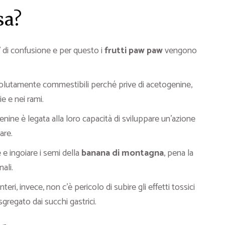
sa?
 di confusione e per questo i
frutti paw paw
vengono
lutamente commestibili perché prive di acetogenine,
e e nei rami.
genine è legata alla loro capacità di sviluppare un’azione
are.
e ingoiare i semi della
banana di montagna
, pena la
ali.
ri, invece, non c’è pericolo di subire gli effetti tossici
gregato dai succhi gastrici.