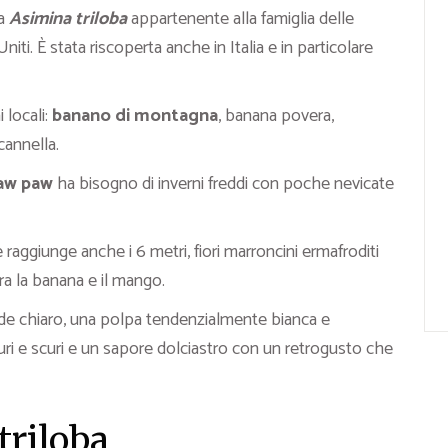
la
Asimina triloba
appartenente alla famiglia delle
niti. È stata riscoperta anche in Italia e in particolare
locali:
banano di montagna
, banana povera,
cannella.
aw paw
ha bisogno di inverni freddi con poche nevicate
 raggiunge anche i 6 metri, fiori marroncini ermafroditi
ra la banana e il mango.
erde chiaro, una polpa tendenzialmente bianca e
uri e scuri e un sapore dolciastro con un retrogusto che
triloba