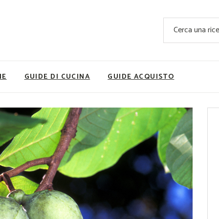
Ricette Facili e Veloci
Cerca
Ricette Primi Piatti
Sup
Ricette Antipasti
Nutrizionis
Ricette Dolci
Ricette V
NE
GUIDE DI CUCINA
GUIDE ACQUISTO
Ricette Carne
Rice
Ricette Secondi
Ricette Pizze e Rustici
Ricette Contorni
vola
Ricette Piatti unici
ne
Ricette Pesce
Video Ricette
Ricette per Ingrediente