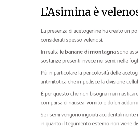
L’Asimina è veleno
La presenza di acetogenine ha creato un po’
considerati spesso velenosi.
In realtà le
banane di montagna
sono asso
sostanze presenti invece nei semi, nelle fogli
Più in particolare la pericolosità delle aceto
antimitotica che impedisce la divisione cellul
È per questo che non bisogna mai masticare 
comparsa di nausea, vomito e dolori addomin
Se i semi vengono ingoiati accidentalmente inte
in quanto il tegumento esterno non viene dis