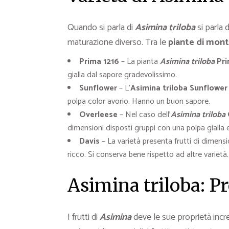
Quando si parla di
Asimina triloba
si parla 
maturazione diverso. Tra le
piante di mon
Prima 1216
– La pianta
Asimina triloba
Pri
gialla dal sapore gradevolissimo.
Sunflower
– L’
Asimina triloba Sunflowe
polpa color avorio. Hanno un buon sapore.
Overleese
– Nel caso dell’
Asimina triloba
dimensioni disposti gruppi con una polpa gialla 
Davis
– La varietà presenta frutti di dimensio
ricco. Si conserva bene rispetto ad altre varietà.
Asimina triloba: Pr
I frutti di
Asimina
deve le sue proprietà incredi