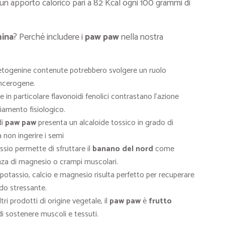
no un apporto calorico pari a 82 Kcal ogni 100 grammi di
ina
? Perché includere i
paw paw
nella nostra
etogenine contenute potrebbero svolgere un ruolo
ancerogene.
 in particolare flavonoidi fenolici contrastano l’azione
hiamento fisiologico.
di
paw paw
presenta un alcaloide tossico in grado di
 non ingerire i semi
ssio permette di sfruttare il
banano del nord
come
enza di magnesio o crampi muscolari.
 potassio, calcio e magnesio risulta perfetto per recuperare
do stressante.
tri prodotti di origine vegetale, il
paw paw
è
frutto
i sostenere muscoli e tessuti.