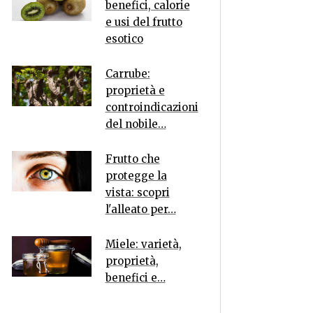
benefici, calorie
e usi del frutto
esotico
Carrube:
proprietà e
controindicazioni
del nobile…
Frutto che
protegge la
vista: scopri
l'alleato per…
Miele: varietà,
proprietà,
benefici e…