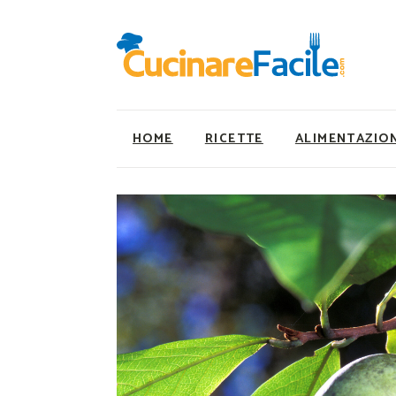
HOME
RICETTE
ALIMENTAZIO
Ricette Facili e Veloci
Utility
Ricette Primi Piatti
Super Alimenti
Ricette Antipasti
Nutrizionista a ta
Ricette Dolci
Ricette Vegetaria
Ricette Carne
Ricette Vegane
Ricette Secondi
Rumors
Ricette Pizze e Rustici