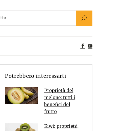
Utility
er Alimenti
ta a tavola
egetariane
tte Vegane
Rumors
Potrebbero interessarti
Proprietà del
melone: tutti i
benefici del
frutto
Kiwi: proprietà,