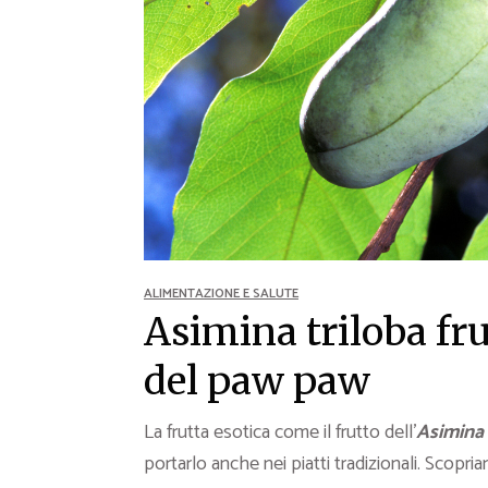
Ricette Contorni
Ricette Piatti unici
Ricette Pesce
Video Ricette
Ricette per Ingrediente
ALIMENTAZIONE E SALUTE
Asimina triloba fru
del paw paw
La frutta esotica come il frutto dell’
Asimina 
portarlo anche nei piatti tradizionali. Scopria