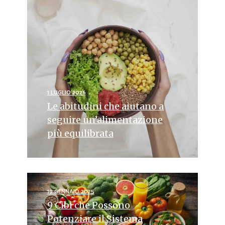
1 LUGLIO 2026
Le abitudini che aiutano a
seguire un’alimentazione
più equilibrata
19 GENNAIO 2025
9 Cibi che Possono
Potenziare il Sistema