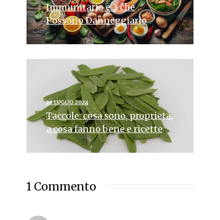
Immunitario e 3 che
Possono Danneggiarlo
26 LUGLIO 2024
Taccole: cosa sono, proprietà,
a cosa fanno bene e ricette
1 Commento