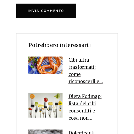
Potrebbero interessarti
Cibi ultra-
trasformati:
come
riconoscerli e…
Dieta Fodmap:
lista dei cibi
consentiti e
cosa non…
Dolcificanti