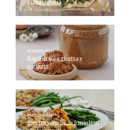
Pizza vegana
30 LUGLIO 2024
Ragù di soia: ricetta e
varianti
26 MARZO 2024
Ricette vegane: le 5 migliori