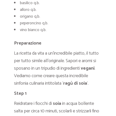
basilico q.b.
alloro q.b.
origano q.b.
peperoncino q.b.
vino bianco q.b.
Preparazione
La ricetta da vita a un’incredibile piatto, il tutto
per tutto simile all’originale. Sapori e aromi si
sposano in un tripudio di ingredienti
vegani
.
Vediamo come creare questa incredibile
sinfonia culinaria intitolata ‘
ragù di soia
‘.
Step 1
Reidratare i fiocchi di
soia
in acqua bollente
salta per circa 10 minuti, scolarli e strizzarli fino