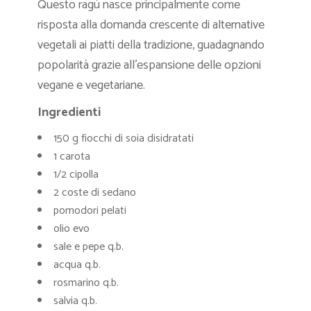
Questo ragù nasce principalmente come
risposta alla domanda crescente di alternative
vegetali ai piatti della tradizione, guadagnando
popolarità grazie all’espansione delle opzioni
vegane e vegetariane.
Ingredienti
150 g fiocchi di soia disidratati
1 carota
1/2 cipolla
2 coste di sedano
pomodori pelati
olio evo
sale e pepe q.b.
acqua q.b.
rosmarino q.b.
salvia q.b.