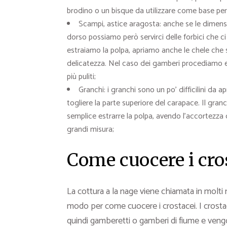
brodino o un bisque da utilizzare come base p
Scampi, astice aragosta: anche se le dimensio
dorso possiamo però servirci delle forbici che c
estraiamo la polpa, apriamo anche le chele che 
delicatezza. Nel caso dei gamberi procediamo eli
più puliti;
Granchi: i granchi sono un po’ difficilini da 
togliere la parte superiore del carapace. Il granc
semplice estrarre la polpa, avendo l’accortezza 
grandi misura;
Come cuocere i cros
La cottura a la nage viene chiamata in molti
modo per come cuocere i crostacei. I crosta
quindi gamberetti o gamberi di fiume e vengo