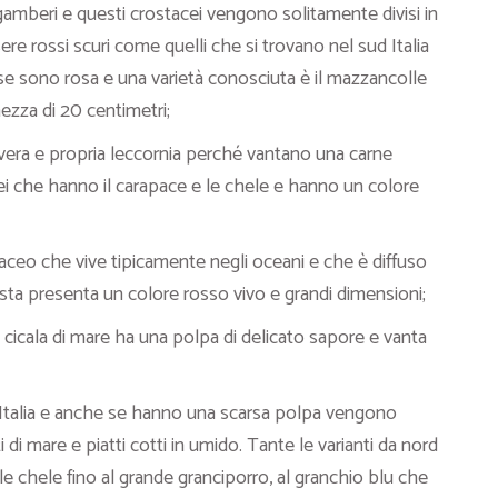
 gamberi e questi crostacei vengono solitamente divisi in
e rossi scuri come quelli che si trovano nel sud Italia
se sono rosa e una varietà conosciuta è il mazzancolle
ezza di 20 centimetri;
 vera e propria leccornia perché vantano una carne
opei che hanno il carapace e le chele e hanno un colore
aceo che vive tipicamente negli oceani e che è diffuso
gosta presenta un colore rosso vivo e grandi dimensioni;
 cicala di mare ha una polpa di delicato sapore e vanta
ta Italia e anche se hanno una scarsa polpa vengono
i di mare e piatti cotti in umido. Tante le varianti da nord
e chele fino al grande granciporro, al granchio blu che