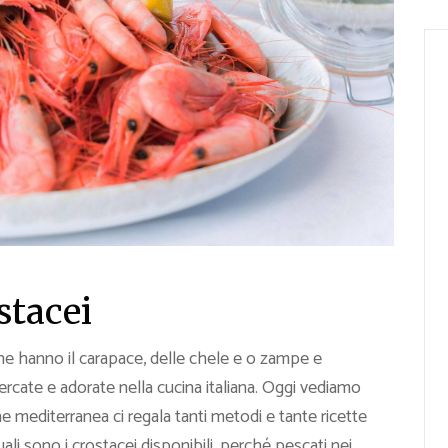
stacei
 che hanno il carapace, delle chele e o zampe e
ercate e adorate nella cucina italiana. Oggi vediamo
e mediterranea ci regala tanti metodi e tante ricette
ali sono i crostacei disponibili, perché pescati nei