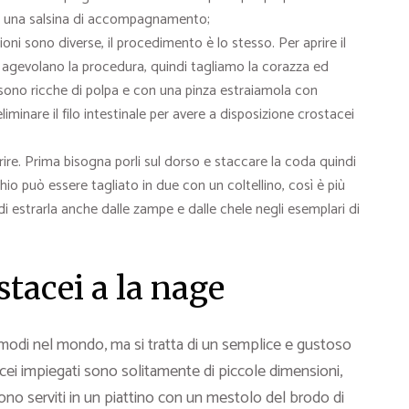
er una salsina di accompagnamento;
ni sono diverse, il procedimento è lo stesso. Per aprire il
i agevolano la procedura, quindi tagliamo la corazza ed
sono ricche di polpa e con una pinza estraiamola con
minare il filo intestinale per avere a disposizione crostacei
aprire. Prima bisogna porli sul dorso e staccare la coda quindi
hio può essere tagliato in due con un coltellino, così è più
di estrarla anche dalle zampe e dalle chele negli esemplari di
tacei a la nage
 modi nel mondo, ma si tratta di un semplice e gustoso
cei impiegati sono solitamente di piccole dimensioni,
no serviti in un piattino con un mestolo del brodo di