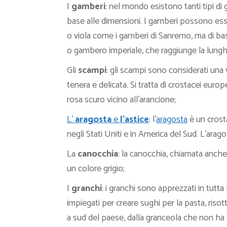
I
gamberi
: nel mondo esistono tanti tipi di
base alle dimensioni. I gamberi possono esser
o viola come i gamberi di Sanremo, ma di ba
o gambero imperiale, che raggiunge la lungh
Gli
scampi
: gli scampi sono considerati una
tenera e delicata. Si tratta di crostacei eur
rosa scuro vicino all’arancione;
L’
aragosta
e
l’astice
: l’
aragosta
è un crost
negli Stati Uniti e in America del Sud. L’ara
La
canocchia
: la canocchia, chiamata anche
un colore grigio;
I
granchi
: i granchi sono apprezzati in tut
impiegati per creare sughi per la pasta, risott
a sud del paese, dalla granceola che non ha l