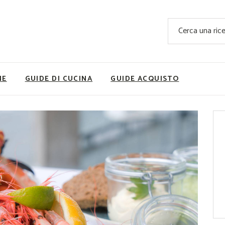
Ricette Facili e Veloci
Cerca
Ricette Primi Piatti
Sup
Ricette Antipasti
Nutrizionis
Ricette Dolci
Ricette V
NE
GUIDE DI CUCINA
GUIDE ACQUISTO
Ricette Carne
Rice
Ricette Secondi
Ricette Pizze e Rustici
Ricette Contorni
vola
Ricette Piatti unici
ne
Ricette Pesce
Video Ricette
Ricette per Ingrediente