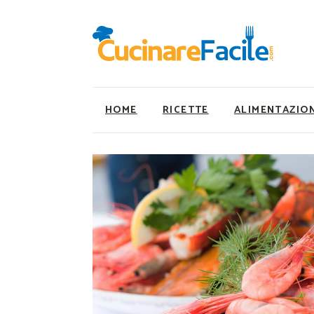
HOME
RICETTE
ALIMENTAZIO
Ricette Facili e Veloci
Utility
Ricette Primi Piatti
Super Alimenti
Ricette Antipasti
Nutrizionista a ta
Ricette Dolci
Ricette Vegetaria
Ricette Carne
Ricette Vegane
Ricette Secondi
Rumors
Ricette Pizze e Rustici