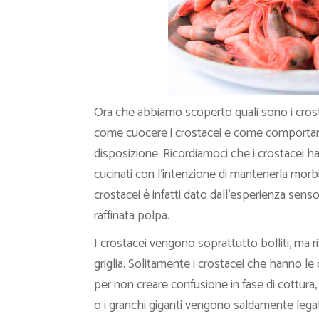
Ora che abbiamo scoperto quali sono i crost
come cuocere i crostacei e come comportarci
disposizione. Ricordiamoci che i crostacei h
cucinati con l’intenzione di mantenerla morbid
crostacei è infatti dato dall’esperienza sens
raffinata polpa.
I crostacei vengono soprattutto bolliti, ma ri
griglia. Solitamente i crostacei che hanno le
per non creare confusione in fase di cottura,
o i granchi giganti vengono saldamente legat