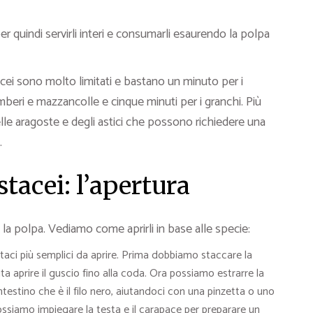
er quindi servirli interi e consumarli esaurendo la polpa
acei sono molto limitati e bastano un minuto per i
beri e mazzancolle e cinque minuti per i granchi. Più
elle aragoste e degli astici che possono richiedere una
.
tacei: l’apertura
 la polpa. Vediamo come aprirli in base alle specie:
staci più semplici da aprire. Prima dobbiamo staccare la
dita aprire il guscio fino alla coda. Ora possiamo estrarre la
intestino che è il filo nero, aiutandoci con una pinzetta o uno
ossiamo impiegare la testa e il carapace per preparare un