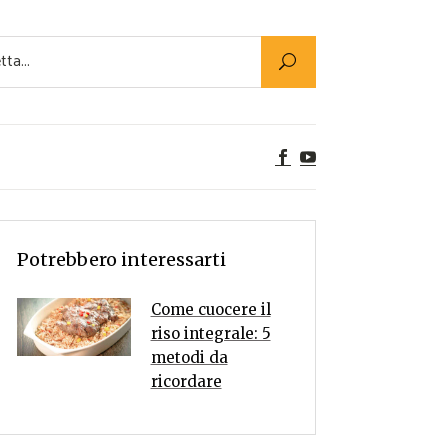
Utility
er Alimenti
ta a tavola
egetariane
tte Vegane
Rumors
Potrebbero interessarti
Come cuocere il
riso integrale: 5
metodi da
ricordare