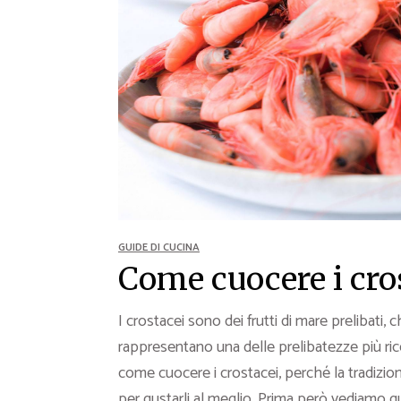
Ricette Contorni
Ricette Piatti unici
Ricette Pesce
Video Ricette
Ricette per Ingrediente
GUIDE DI CUCINA
Come cuocere i cro
I crostacei sono dei frutti di mare prelibati,
rappresentano una delle prelibatezze più ric
come cuocere i crostacei, perché la tradizion
per gustarli al meglio. Prima però vediamo qu