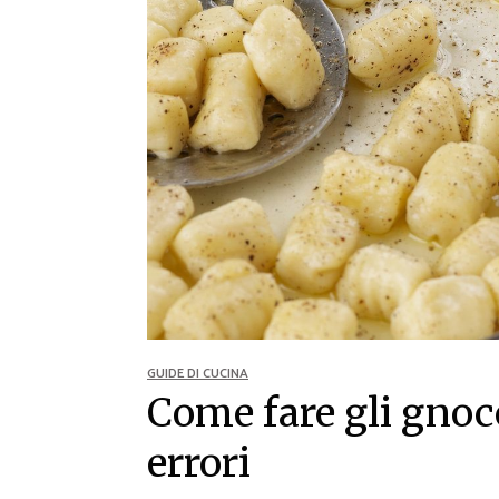
Ricette Contorni
Ricette Piatti unici
Ricette Pesce
Video Ricette
Ricette per Ingrediente
GUIDE DI CUCINA
Come fare gli gnoc
errori