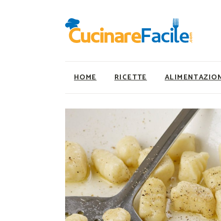
HOME
RICETTE
ALIMENTAZIO
Ricette Facili e Veloci
Utility
Ricette Primi Piatti
Super Alimenti
Ricette Antipasti
Nutrizionista a ta
Ricette Dolci
Ricette Vegetaria
Ricette Carne
Ricette Vegane
Ricette Secondi
Rumors
Ricette Pizze e Rustici