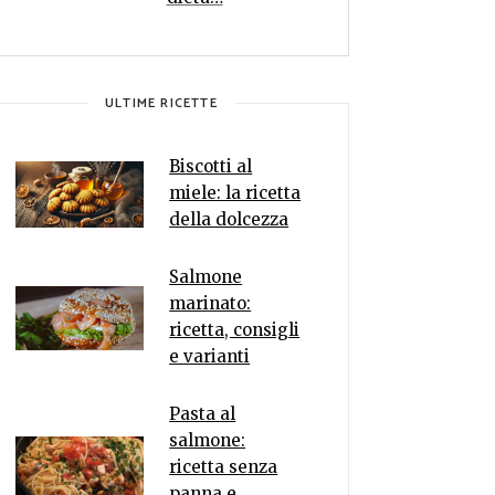
ULTIME RICETTE
Biscotti al
miele: la ricetta
della dolcezza
Salmone
marinato:
ricetta, consigli
e varianti
Pasta al
salmone:
ricetta senza
panna e