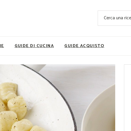
Ricette Facili e Veloci
Cerca
Ricette Primi Piatti
Sup
Ricette Antipasti
Nutrizionis
Ricette Dolci
Ricette V
NE
GUIDE DI CUCINA
GUIDE ACQUISTO
Ricette Carne
Rice
Ricette Secondi
Ricette Pizze e Rustici
Ricette Contorni
vola
Ricette Piatti unici
ne
Ricette Pesce
Video Ricette
Ricette per Ingrediente