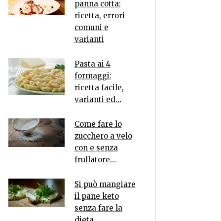
panna cotta:
ricetta, errori
comuni e
varianti
Pasta ai 4
formaggi:
ricetta facile,
varianti ed…
Come fare lo
zucchero a velo
con e senza
frullatore…
Si può mangiare
il pane keto
senza fare la
dieta…