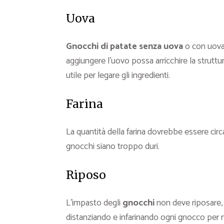
Uova
Gnocchi di patate senza uova
o con uova?
aggiungere l’uovo possa arricchire la strut
utile per legare gli ingredienti.
Farina
La quantità della farina dovrebbe essere circ
gnocchi siano troppo duri.
Riposo
L’impasto degli
gnocchi
non deve riposare, 
distanziando e infarinando ogni gnocco per n