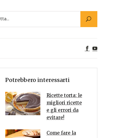
Utility
er Alimenti
ta a tavola
egetariane
tte Vegane
Rumors
Potrebbero interessarti
Ricette torta: le
migliori ricette
e gli errori da
evitare!
Come fare la