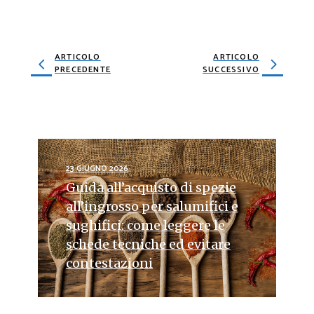
ARTICOLO
ARTICOLO
PRECEDENTE
SUCCESSIVO
23 GIUGNO 2026
Guida all’acquisto di spezie
all’ingrosso per salumifici e
sughifici: come leggere le
schede tecniche ed evitare
contestazioni