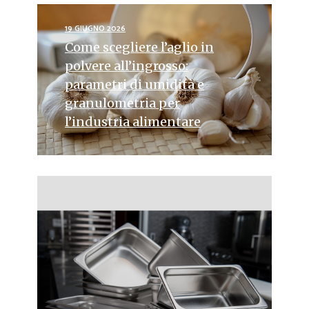
19 GIUGNO 2026
Come scegliere l’aglio in
polvere all’ingrosso:
parametri di umidità e
granulometria per
l’industria alimentare