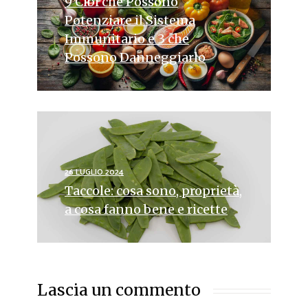
9 Cibi che Possono
Potenziare il Sistema
Immunitario e 3 che
Possono Danneggiarlo
26 LUGLIO 2024
Taccole: cosa sono, proprietà,
a cosa fanno bene e ricette
Lascia un commento