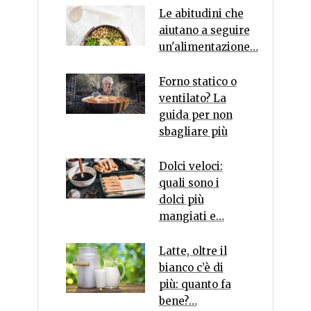
Le abitudini che
aiutano a seguire
un'alimentazione…
Forno statico o
ventilato? La
guida per non
sbagliare più
Dolci veloci:
quali sono i
dolci più
mangiati e…
Latte, oltre il
bianco c’è di
più: quanto fa
bene?…