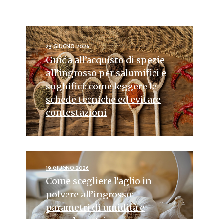
23 GIUGNO 2026
Guida all’acquisto di spezie
all’ingrosso per salumifici e
sughifici: come leggere le
schede tecniche ed evitare
contestazioni
19 GIUGNO 2026
Come scegliere l’aglio in
polvere all’ingrosso:
parametri di umidità e