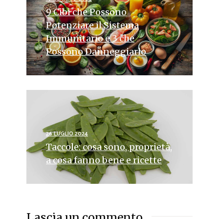
9 Cibi che Possono
Potenziare il Sistema
Immunitario e 3 che
Possono Danneggiarlo
26 LUGLIO 2024
Taccole: cosa sono, proprietà,
a cosa fanno bene e ricette
Lascia un commento