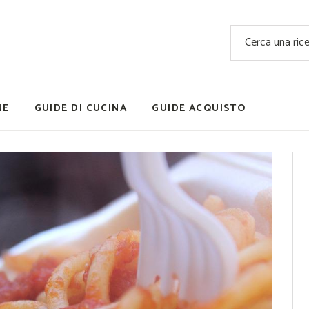
Ricette Facili e Veloci
Cerca
Ricette Primi Piatti
Sup
Ricette Antipasti
Nutrizionis
Ricette Dolci
Ricette V
NE
GUIDE DI CUCINA
GUIDE ACQUISTO
Ricette Carne
Rice
Ricette Secondi
Ricette Pizze e Rustici
Ricette Contorni
vola
Ricette Piatti unici
ne
Ricette Pesce
Video Ricette
Ricette per Ingrediente