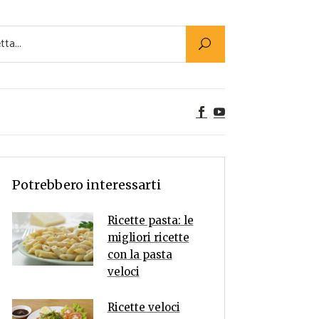
Utility
er Alimenti
ta a tavola
egetariane
tte Vegane
Rumors
Potrebbero interessarti
Ricette pasta: le
migliori ricette
con la pasta
veloci
Ricette veloci