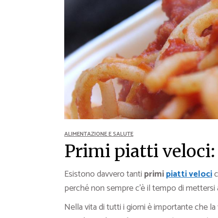
Ricette Contorni
Ricette Piatti unici
Ricette Pesce
Video Ricette
Ricette per Ingrediente
ALIMENTAZIONE E SALUTE
Primi piatti veloci:
Esistono davvero tanti
primi
piatti veloci
c
perché non sempre c’è il tempo di mettersi ai 
Nella vita di tutti i giorni è importante che la