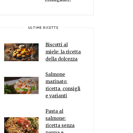
ULTIME RICETTE
Biscotti al
miele: la ricetta
della dolcezza
Salmone
marinato:
ricetta, consigli
e varianti
Pasta al
salmone:
ricetta senza
panna e