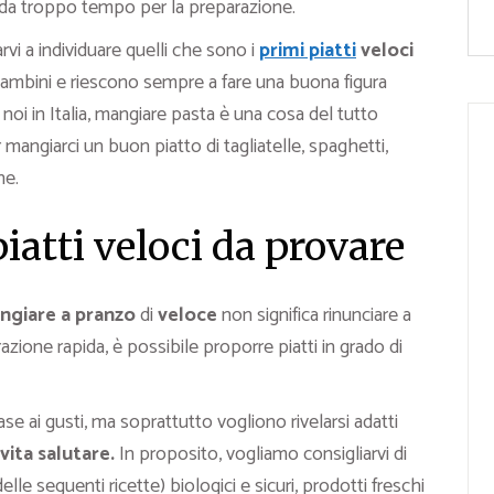
eda troppo tempo per la preparazione.
rvi a individuare quelli che sono i
primi piatti
veloci
 bambini e riescono sempre a fare una buona figura
noi in Italia, mangiare pasta è una cosa del tutto
angiarci un buon piatto di tagliatelle, spaghetti,
ne.
piatti veloci da provare
ngiare a pranzo
di
veloce
non significa rinunciare a
zione rapida, è possibile proporre piatti in grado di
e ai gusti, ma soprattutto vogliono rivelarsi adatti
 vita salutare.
In proposito, vogliamo consigliarvi di
elle seguenti ricette) biologici e sicuri, prodotti freschi