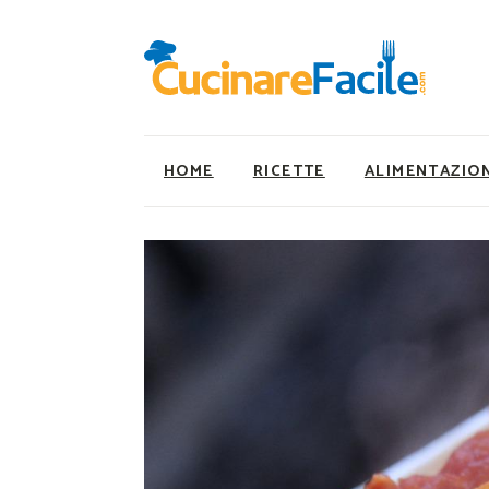
HOME
RICETTE
ALIMENTAZIO
Ricette Facili e Veloci
Utility
Ricette Primi Piatti
Super Alimenti
Ricette Antipasti
Nutrizionista a ta
Ricette Dolci
Ricette Vegetaria
Ricette Carne
Ricette Vegane
Ricette Secondi
Rumors
Ricette Pizze e Rustici