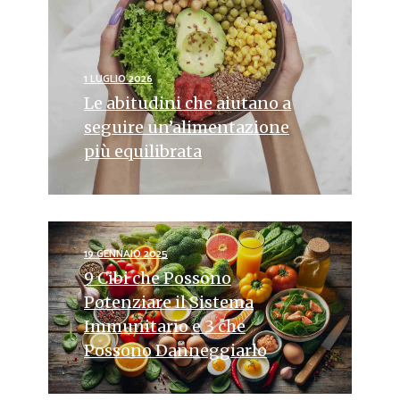
1 LUGLIO 2026
Le abitudini che aiutano a
seguire un’alimentazione
più equilibrata
19 GENNAIO 2025
9 Cibi che Possono
Potenziare il Sistema
Immunitario e 3 che
Possono Danneggiarlo