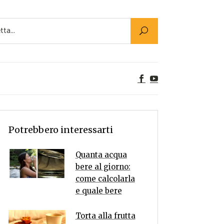
Utility
er Alimenti
ta a tavola
egetariane
tte Vegane
Rumors
Potrebbero interessarti
Quanta acqua
bere al giorno:
come calcolarla
e quale bere
Torta alla frutta