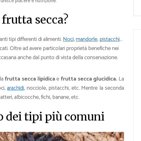
unisce piacere e nutrizione.
 frutta secca?
ti tipi differenti di alimenti.
Noci
,
mandorle
,
pistacchi
…
ati. Oltre ad avere particolari proprietà benefiche nei
occasana anche dal punto di vista della conservazione.
 la
frutta secca lipidica
e
frutta secca glucidica.
La
ci,
arachidi
, nocciole, pistacchi, etc. Mentre la seconda
datteri, albicocche, fichi, banane, etc.
o dei tipi più comuni