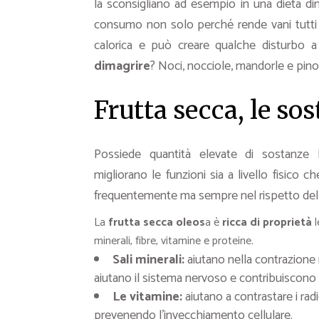
la sconsigliano ad esempio in una dieta 
consumo non solo perché rende vani tutti 
calorica e può creare qualche disturbo a l
dimagrire
? Noci, nocciole, mandorle e pin
Frutta secca, le so
Possiede quantità elevate di sostanze
migliorano le funzioni sia a livello fisico
frequentemente ma sempre nel rispetto delle
La
frutta secca oleos
a è
ricca di proprietà
l
minerali, fibre, vitamine e proteine.
Sali minerali:
aiutano nella contrazione 
aiutano il sistema nervoso e contribuiscono 
Le vitamine:
aiutano a contrastare i radi
prevenendo l’invecchiamento cellulare.