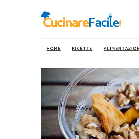
HOME
RICETTE
ALIMENTAZIO
Ricette Facili e Veloci
Utility
Ricette Primi Piatti
Super Alimenti
Ricette Antipasti
Nutrizionista a ta
Ricette Dolci
Ricette Vegetaria
Ricette Carne
Ricette Vegane
Ricette Secondi
Rumors
Ricette Pizze e Rustici