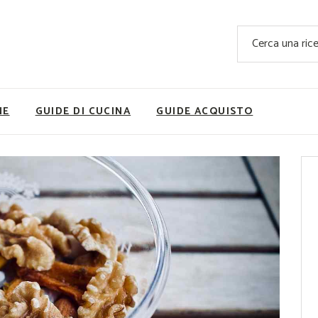
Ricette Facili e Veloci
Cerca
Ricette Primi Piatti
Sup
Ricette Antipasti
Nutrizionis
Ricette Dolci
Ricette V
NE
GUIDE DI CUCINA
GUIDE ACQUISTO
Ricette Carne
Rice
Ricette Secondi
Ricette Pizze e Rustici
Ricette Contorni
vola
Ricette Piatti unici
ne
Ricette Pesce
Video Ricette
Ricette per Ingrediente