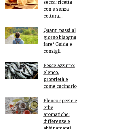
secca: ricetta
con e senza
cottura…
Quanti passi al
giorno bisogna
fare? Guida e
consigli
Pesce azzurro:
elenco,
proprietà e
come cucinarlo
Elenco spezie e
erbe
aromatiche:
differenze e
abbinamenti