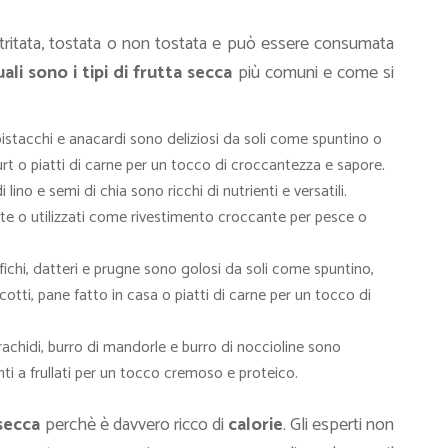
a, tritata, tostata o non tostata e può essere consumata
ali sono i tipi di frutta secca
più comuni e come si
istacchi e anacardi sono deliziosi da soli come spuntino o
urt o piatti di carne per un tocco di croccantezza e sapore.
 lino e semi di chia sono ricchi di nutrienti e versatili.
late o utilizzati come rivestimento croccante per pesce o
 fichi, datteri e prugne sono golosi da soli come spuntino,
otti, pane fatto in casa o piatti di carne per un tocco di
arachidi, burro di mandorle e burro di noccioline sono
nti a frullati per un tocco cremoso e proteico.
secca
perchè è davvero ricco di
calorie
. Gli esperti non