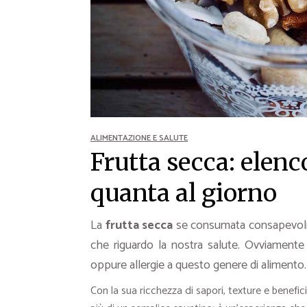
Ricette Contorni
Ricette Piatti unici
Ricette Pesce
Video Ricette
Ricette per Ingrediente
ALIMENTAZIONE E SALUTE
Frutta secca: elenco
quanta al giorno
La
frutta secca
se consumata consapevo
che riguardo la nostra salute. Ovviamente 
oppure allergie a questo genere di alimento.
Con la sua ricchezza di sapori, texture e benefici