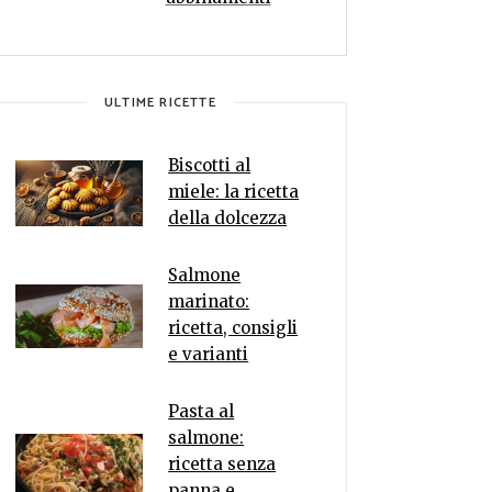
ULTIME RICETTE
Biscotti al
miele: la ricetta
della dolcezza
Salmone
marinato:
ricetta, consigli
e varianti
Pasta al
salmone:
ricetta senza
panna e