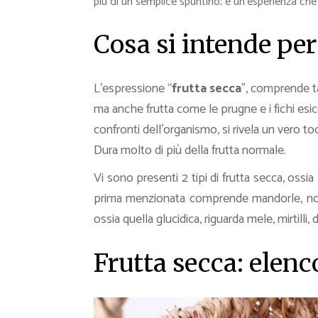
più di un semplice spuntino; è un’esperienza che 
Cosa si intende per
L’espressione “
frutta secca
”, comprende tan
ma anche frutta come le prugne e i fichi esicc
confronti dell’organismo, si rivela un vero t
Dura molto di più della frutta normale.
Vi sono presenti 2 tipi di frutta secca, ossia
prima menzionata comprende mandorle, no
ossia quella glucidica, riguarda mele, mirtilli, 
Frutta secca: elenc