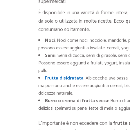
supermercati.
È disponibile in una varietà di forme: inter
da sola o utilizzata in molte ricette. Ecco
qu
consumano solitamente:
Noci
: Noci come noci, nocciole, mandorle, p
possono essere aggiunti a insalate, cereali, yog
Semi
: Semi di zucca, semi di girasole, semi di
Possono essere aggiunti a frullati, yogurt, insa
pollo.
Frutta disidratata
: Albicocche, uva passa,
ma possono anche essere aggiunti a cereali, bisc
dolcezza naturale.
Burro o crema di frutta secca
: Burro di 
deliziosi spalmati su pane, fette di mela o aggiu
L’importante è non eccedere con la
frutta 