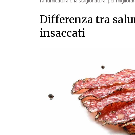
l’affumicatura o la stagionatura, per migliorare
Differenza tra salu
insaccati