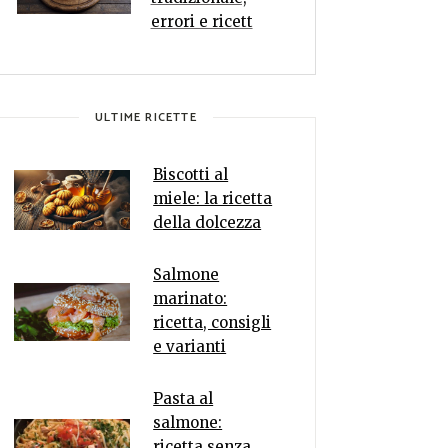
errori e ricett
ULTIME RICETTE
Biscotti al
miele: la ricetta
della dolcezza
Salmone
marinato:
ricetta, consigli
e varianti
Pasta al
salmone:
ricetta senza