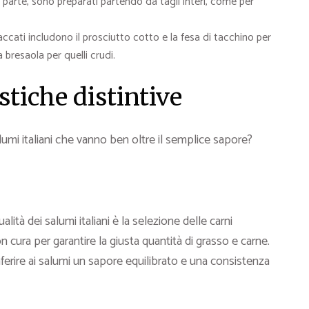
a parte, sono preparati partendo da tagli interi, come per
ccati includono il prosciutto cotto e la fesa di tacchino per
a bresaola per quelli crudi.
stiche distintive
alumi italiani che vanno ben oltre il semplice sapore?
lità dei salumi italiani è la selezione delle carni
on cura per garantire la giusta quantità di grasso e carne.
erire ai salumi un sapore equilibrato e una consistenza