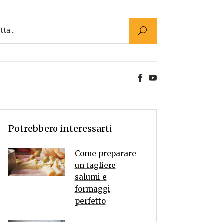
Utility
er Alimenti
ta a tavola
egetariane
tte Vegane
Rumors
Potrebbero interessarti
Come preparare
un tagliere
salumi e
formaggi
perfetto