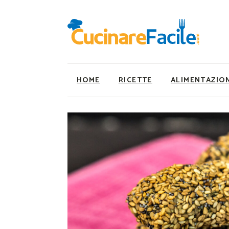
HOME
RICETTE
ALIMENTAZIO
Ricette Facili e Veloci
Utility
Ricette Primi Piatti
Super Alimenti
Ricette Antipasti
Nutrizionista a ta
Ricette Dolci
Ricette Vegetaria
Ricette Carne
Ricette Vegane
Ricette Secondi
Rumors
Ricette Pizze e Rustici