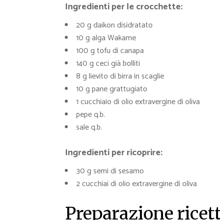
Ingredienti per le crocchette:
20 g daikon disidratato
10 g alga Wakame
100 g tofu di canapa
140 g ceci già bolliti
8 g lievito di birra in scaglie
10 g pane grattugiato
1 cucchiaio di olio extravergine di oliva
pepe q.b.
sale q.b.
Ingredienti per ricoprire:
30 g semi di sesamo
2 cucchiai di olio extravergine di oliva
Preparazione ricett