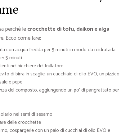
kame
esa perché le
crocchette di tofu, daikon e alga
re. Ecco come fare:
rla con acqua fredda per 5 minuti in modo da reidratarla
er 5 minuti
dienti nel bicchiere del frullatore
lievito di birra in scaglie, un cucchiaio di olio EVO, un pizzico
 sale e pepe
istenza del composto, aggiungendo un po’ di pangrattato per
olarlo nei semi di sesamo
mare delle crocchette
rno, cospargerle con un paio di cucchiai di olio EVO e