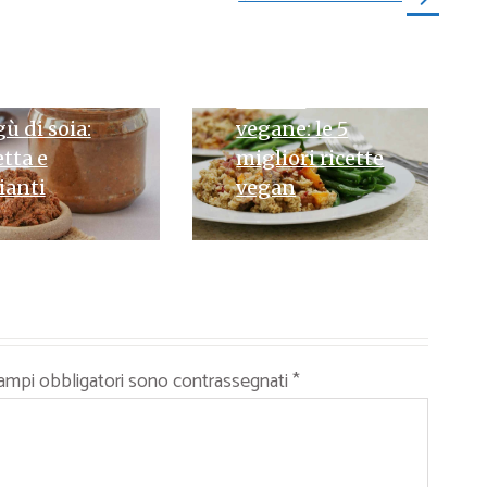
26 MARZO 2024
Ricette
UGLIO 2024
ù di soia:
vegane: le 5
etta e
migliori ricette
ianti
vegan
campi obbligatori sono contrassegnati
*