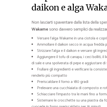
daikon e alga Wa
Non lasciarti spaventare dalla lista della sp
Wakame
sono davvero semplici da realizza
Versare l’alga Wakame in una ciotola e copri
Ammollare il daikon secco in acqua fredda p
Strizzare l’alga e il daikon e versare gli ingre
Aggiungere il tofu di canapa, i ceci bolliti, il 
di sale e una spolverata di pepe e aggiustare di
Frullare gli ingredienti e verificare la cons
renderlo più compatto
Preriscaldare il forno a 180 gradi
Prelevare una cucchiaiata di composto e rot
Schiacciare l’impasto tra le mani fino a for
Sistemare le crocchette su una piastra da fo
cuocerle in forno preriscaldato per 15 minuti