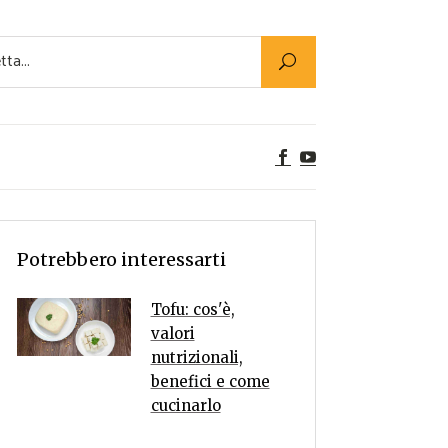
Utility
er Alimenti
ta a tavola
egetariane
tte Vegane
Rumors
Potrebbero interessarti
Tofu: cos'è,
valori
nutrizionali,
benefici e come
cucinarlo