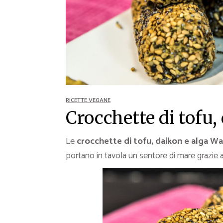
Ricette Contorni
Ricette Piatti unici
Ricette Pesce
Video Ricette
Ricette per Ingrediente
RICETTE VEGANE
Crocchette di tofu
Le
crocchette di tofu, daikon e alga 
portano in tavola un sentore di mare grazie 