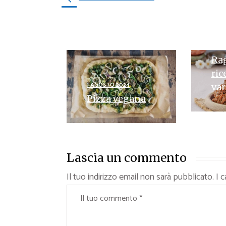
30 L
Rag
ric
1 AGOSTO 2024
var
Pizza vegana
Lascia un commento
Il tuo indirizzo email non sarà pubblicato.
I 