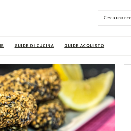
Ricette Facili e Veloci
Cerca
Ricette Primi Piatti
Sup
Ricette Antipasti
Nutrizionis
Ricette Dolci
Ricette V
NE
GUIDE DI CUCINA
GUIDE ACQUISTO
Ricette Carne
Rice
Ricette Secondi
Ricette Pizze e Rustici
Ricette Contorni
vola
Ricette Piatti unici
ne
Ricette Pesce
Video Ricette
Ricette per Ingrediente