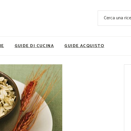
Ricette Facili e Veloci
Cerca
Ricette Primi Piatti
Sup
Ricette Antipasti
Nutrizionis
Ricette Dolci
Ricette V
NE
GUIDE DI CUCINA
GUIDE ACQUISTO
Ricette Carne
Rice
Ricette Secondi
Ricette Pizze e Rustici
Ricette Contorni
vola
Ricette Piatti unici
ne
Ricette Pesce
Video Ricette
Ricette per Ingrediente