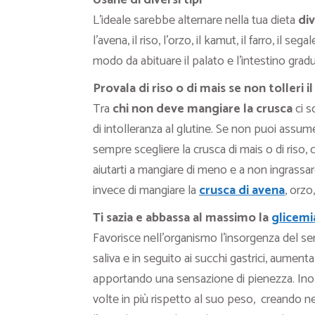
L’ideale sarebbe alternare nella tua dieta
div
l’avena, il riso, l’orzo, il kamut, il farro, il seg
modo da abituare il palato e l’intestino gradual
Provala di riso o di mais se non tolleri i
Tra
chi non deve mangiare la crusca
ci s
di intolleranza al glutine. Se non puoi assum
sempre scegliere la crusca di mais o di riso,
aiutarti a mangiare di meno e a non ingrassare.
invece di mangiare la
crusca di avena
, orzo
Ti sazia e abbassa al massimo la
glicemi
Favorisce nell’organismo l’insorgenza del se
saliva e in seguito ai succhi gastrici, aumen
apportando una sensazione di pienezza. Inol
volte in più rispetto al suo peso, creando nel