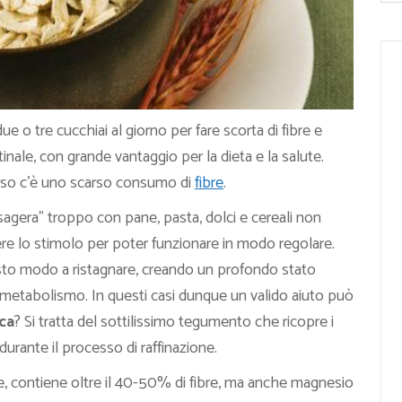
due o tre cucchiai al giorno per fare scorta di fibre e
tinale, con grande vantaggio per la dieta e la salute.
eso
c’è uno
scarso consumo di
fibre
.
agera” troppo con pane, pasta, dolci e cereali non
nere lo stimolo per poter funzionare in modo regolare.
esto modo a
ristagnare
, creando un
profondo stato
metabolismo. In questi casi dunque un valido aiuto può
sca
? Si tratta del sottilissimo tegumento che ricopre i
durante il processo di raffinazione.
re, contiene oltre il 40-50% di fibre, ma anche magnesio