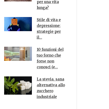
per una vita
lunga?
Stile di vita e
depressione:
strategie per
il…
10 funzioni del
tuo forno che
forse non
conosci (e…
La stevia, sana
alternativa allo
zucchero
industriale