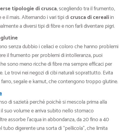
erse tipologie di crusca
, scegliendo tra il frumento,
ale e il mais. Alternando i vari tipi di
crusca di cereali
in
mente a diversi tipi di fibre e non farli diventare pigri.
l glutine
ono senza dubbio i celiaci e coloro che hanno problemi
ere il frumento per problemi di intolleranza, puoi
 che sono meno ricche di fibre ma sempre efficaci per
 Le trovi nei negozi di cibi naturali soprattutto. Evita
, farro, segale e kamut, che contengono troppo glutine.
a
nso di sazietà perché poichè si mescola prima alla
ta il suo volume e arriva subito nello stomaco
tre assorbe l’acqua in abbondanza, da 20 fino a 40
 tubo digerente una sorta di “pellicola”, che limita