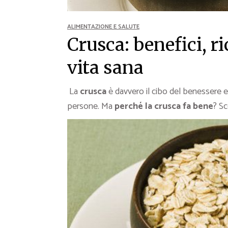
Ricette Contorni
Ricette Piatti unici
ALIMENTAZIONE E SALUTE
Ricette Pesce
Crusca: benefici, ri
Video Ricette
vita sana
Ricette per Ingrediente
La
crusca
è davvero il cibo del benessere e
persone. Ma
perché la crusca fa bene
? S