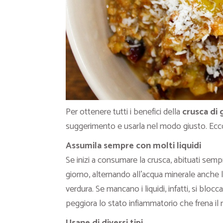
Per ottenere tutti i benefici della
crusca di 
suggerimento e usarla nel modo giusto. Ec
Assumila sempre con molti liquidi
Se inizi a consumare la crusca, abituati sem
giorno, alternando all’acqua minerale anche le 
verdura. Se mancano i liquidi, infatti, si blocc
peggiora lo stato infiammatorio che frena il
Usane di diversi tipi