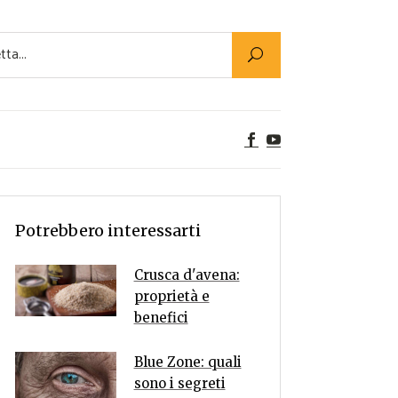
Utility
er Alimenti
ta a tavola
egetariane
tte Vegane
Rumors
Potrebbero interessarti
Crusca d'avena:
proprietà e
benefici
Blue Zone: quali
sono i segreti