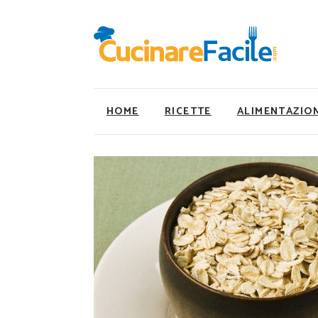
HOME
RICETTE
ALIMENTAZIO
Ricette Facili e Veloci
Utility
Ricette Primi Piatti
Super Alimenti
Ricette Antipasti
Nutrizionista a ta
Ricette Dolci
Ricette Vegetaria
Ricette Carne
Ricette Vegane
Ricette Secondi
Rumors
Ricette Pizze e Rustici