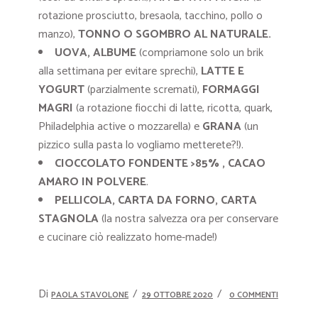
rotazione prosciutto, bresaola, tacchino, pollo o
manzo),
TONNO O SGOMBRO AL NATURALE.
UOVA, ALBUME
(compriamone solo un brik
alla settimana per evitare sprechi),
LATTE E
YOGURT
(parzialmente scremati),
FORMAGGI
MAGRI
(a rotazione fiocchi di latte, ricotta, quark,
Philadelphia active o mozzarella) e
GRANA
(un
pizzico sulla pasta lo vogliamo metterete?!).
CIOCCOLATO FONDENTE >85% , CACAO
AMARO IN POLVERE
.
PELLICOLA, CARTA DA FORNO, CARTA
STAGNOLA
(la nostra salvezza ora per conservare
e cucinare ciò realizzato home-made!)
Di
PAOLA STAVOLONE
29 OTTOBRE 2020
0 COMMENTI