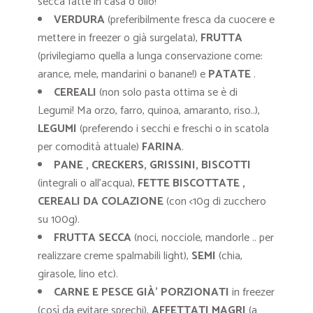
secca fatte in casa o olio!
VERDURA
(preferibilmente fresca da cuocere e
mettere in freezer o già surgelata),
FRUTTA
(privilegiamo quella a lunga conservazione come:
arance, mele, mandarini o banane!) e
PATATE
.
CEREALI
(non solo pasta ottima se è di
Legumi! Ma orzo, farro, quinoa, amaranto, riso..),
LEGUMI
(preferendo i secchi e freschi o in scatola
per comodità attuale)
FARINA
.
PANE , CRECKERS, GRISSINI, BISCOTTI
(integrali o all’acqua),
FETTE BISCOTTATE ,
CEREALI DA COLAZIONE
(con <10g di zucchero
su 100g).
FRUTTA SECCA
(noci, nocciole, mandorle .. per
realizzare creme spalmabili light),
SEMI
(chia,
girasole, lino etc).
CARNE E PESCE GIÀ’ PORZIONATI
in freezer
(così da evitare sprechi),
AFFETTATI MAGRI
(a