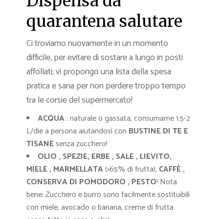
Dispensa da
quarantena salutare
Ci troviamo nuovamente in un momento
difficile, per evitare di sostare a lungo in posti
affollati; vi propongo una lista della spesa
pratica e sana per non perdere troppo tempo
tra le corsie del supermercato!
ACQUA
: naturale o gassata, consumarne 1.5-2
L/die a persona aiutandosi con
BUSTINE DI TE E
TISANE
senza zucchero!
OLIO , SPEZIE, ERBE , SALE , LIEVITO,
MIELE , MARMELLATA
(>65% di frutta),
CAFFÈ ,
CONSERVA DI POMODORO , PESTO
! Nota
bene: Zucchero e burro sono facilmente sostituibili
con miele, avocado o banana, creme di frutta