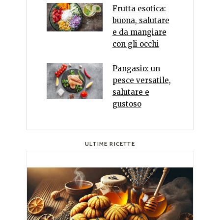
Frutta esotica:
buona, salutare
e da mangiare
con gli occhi
Pangasio: un
pesce versatile,
salutare e
gustoso
ULTIME RICETTE