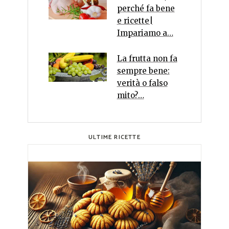
perché fa bene
e ricette|
Impariamo a…
La frutta non fa
sempre bene:
verità o falso
mito?…
ULTIME RICETTE