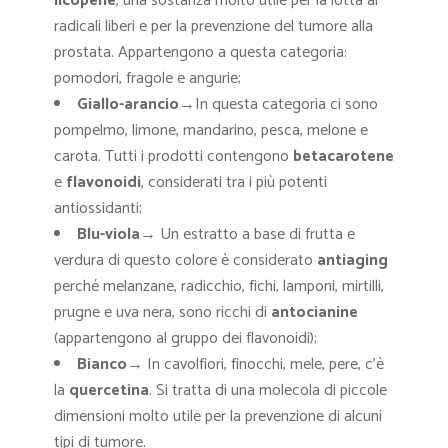
licopene
, una sostanza molto utile per la lotta ai
radicali liberi e per la prevenzione del tumore alla
prostata. Appartengono a questa categoria:
pomodori, fragole e angurie;
Giallo-arancio
→In questa categoria ci sono
pompelmo, limone, mandarino, pesca, melone e
carota. Tutti i prodotti contengono
betacarotene
e
flavonoidi
, considerati tra i più potenti
antiossidanti;
Blu-viola
→ Un estratto a base di frutta e
verdura di questo colore è considerato
antiaging
perché melanzane, radicchio, fichi, lamponi, mirtilli,
prugne e uva nera, sono ricchi di
antocianine
(appartengono al gruppo dei flavonoidi);
Bianco
→ In cavolfiori, finocchi, mele, pere, c’è
la
quercetina
. Si tratta di una molecola di piccole
dimensioni molto utile per la prevenzione di alcuni
tipi di tumore.