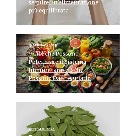
seguire un’alimentazione
più equilibrata
19 GENNAIO 2025
9 Cibi che Possono
Potenziare il Sistema
Immunitario e 3 che
Possono Danneggiarlo
26 LUGLIO 2024